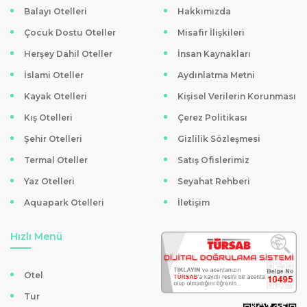
Balayı Otelleri
Hakkımızda
Çocuk Dostu Oteller
Misafir İlişkileri
Herşey Dahil Oteller
İnsan Kaynakları
İslami Oteller
Aydınlatma Metni
Kayak Otelleri
Kişisel Verilerin Korunması
Kış Otelleri
Çerez Politikası
Şehir Otelleri
Gizlilik Sözleşmesi
Termal Oteller
Satış Ofislerimiz
Yaz Otelleri
Seyahat Rehberi
Aquapark Otelleri
İletişim
Hızlı Menü
Otel
Tur