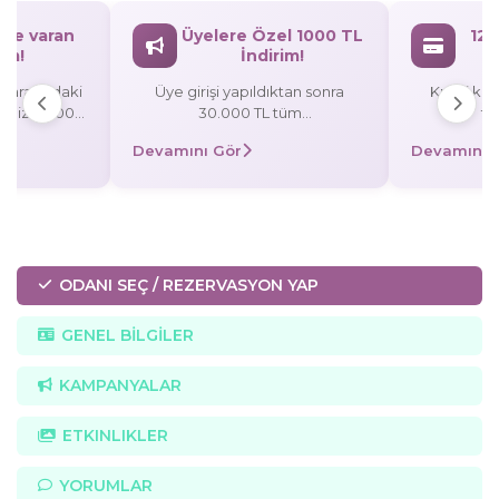
`ye varan
Üyelere Özel 1000 TL
12 
rim!
İndirim!
L arasındaki
Üye girişi yapıldıktan sonra
Kredi kart
rişinize 3.000
30.000 TL tüm
ta
rezervasyonlarınızda 1000 TL
Devamını Gör
Devamını 
/taksitli
indirim! Promosyon Kodu:
 TL indirim,
UYE1000
0 TL indirim!
ODANI SEÇ / REZERVASYON YAP
GENEL BİLGİLER
KAMPANYALAR
ETKINLIKLER
YORUMLAR