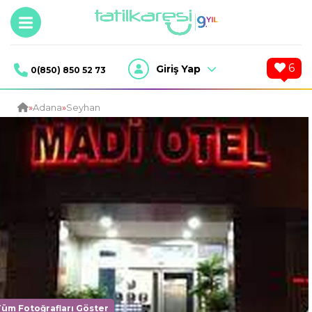
6
Giriş Yap
0(850) 850 52 73
»
Adana
»
Seyhan
Tüm Fotoğrafları Göster