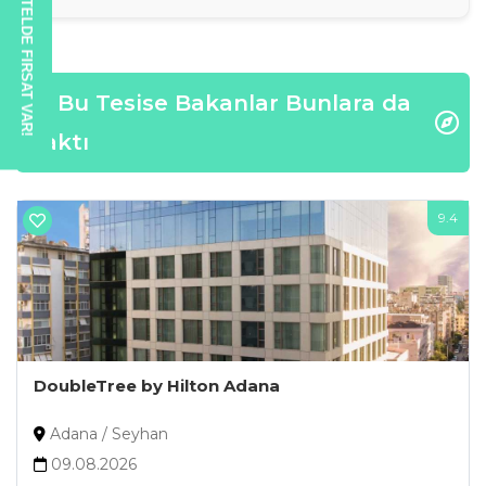
BU OTELDE FIRSAT VAR!
Bu Tesise Bakanlar Bunlara da
Baktı
6
9.4
DoubleTree by Hilton Adana
Adana / Seyhan
09.08.2026