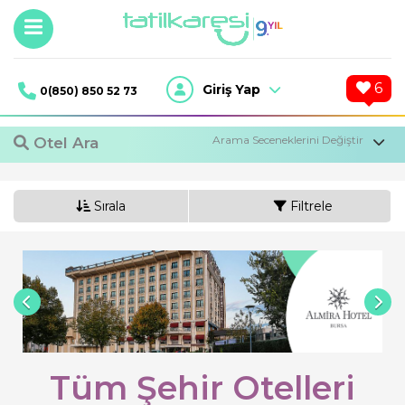
6
Giriş Yap
0(850) 850 52 73
Otel Ara
Sırala
Filtrele
1
Oda,
2
Yetişkin
Tüm Şehir Otelleri
Otel Ara