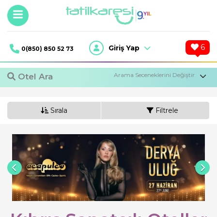
6
Giriş Yap
0(850) 850 52 73
Otel Ara
Sırala
Filtrele
1
Oda,
2
Yetişkin
Otel Ara