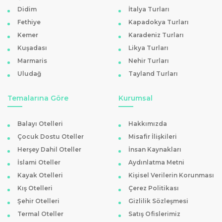
Didim
İtalya Turları
Fethiye
Kapadokya Turları
Kemer
Karadeniz Turları
Kuşadası
Likya Turları
Marmaris
Nehir Turları
Uludağ
Tayland Turları
Temalarına Göre
Kurumsal
Balayı Otelleri
Hakkımızda
Çocuk Dostu Oteller
Misafir İlişkileri
Herşey Dahil Oteller
İnsan Kaynakları
İslami Oteller
Aydınlatma Metni
Kayak Otelleri
Kişisel Verilerin Korunması
Kış Otelleri
Çerez Politikası
Şehir Otelleri
Gizlilik Sözleşmesi
Termal Oteller
Satış Ofislerimiz