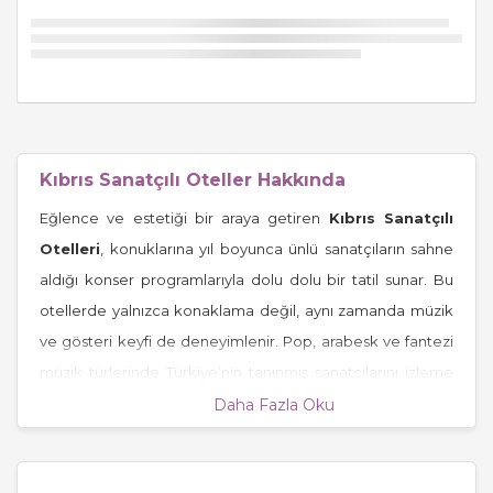
Kıbrıs Sanatçılı Oteller Hakkında
Eğlence ve estetiği bir araya getiren
Kıbrıs Sanatçılı
Otelleri
, konuklarına yıl boyunca ünlü sanatçıların sahne
aldığı konser programlarıyla dolu dolu bir tatil sunar. Bu
otellerde yalnızca konaklama değil, aynı zamanda müzik
ve gösteri keyfi de deneyimlenir. Pop, arabesk ve fantezi
müzik türlerinde Türkiye’nin tanınmış sanatçılarını izleme
fırsatı bulabilir, konser sonrası Akdeniz gecelerinin
Daha Fazla Oku
büyüsünü yaşayabilirsiniz.
Kıbrıs Sanatçılı Otellerde Sunulan Hizmetler