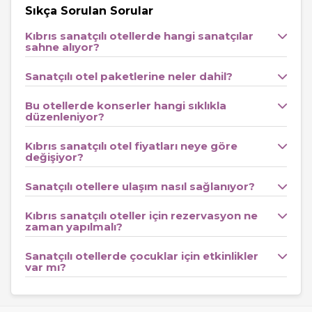
Sanatçılı otellerin paketleri genellikle konaklama, açık
Sıkça Sorulan Sorular
büfe yemekler, konser biletleri ve eğlence aktivitelerini
Kıbrıs sanatçılı otellerde hangi sanatçılar
sahne alıyor?
kapsar. Bazı otellerde
uçak bileti
ve
transfer
hizmeti de
pakete dahildir. Yoğun sezonda konserler hafta sonları,
Sanatçılı otel paketlerine neler dahil?
bayram tatillerinde veya özel temalı gecelerde
Bu otellerde konserler hangi sıklıkla
düzenlenir. Her yaşa uygun aktiviteler, çocuk kulüpleri ve
düzenleniyor?
spa olanaklarıyla tüm aile bireyleri için keyifli bir ortam
sunulur.
Kıbrıs sanatçılı otel fiyatları neye göre
değişiyor?
En Uygun Fiyatlı Kıbrıs Sanatçılı Oteller
Sanatçılı otellere ulaşım nasıl sağlanıyor?
Tatilkaresi, sanat ve eğlenceyi seven misafirlerine en
uygun fiyatlarla özel konaklama fırsatları sunar. Uygun
Kıbrıs sanatçılı oteller için rezervasyon ne
zaman yapılmalı?
fiyatlı sanatçılı oteller,
konser + konaklama
paketlerini
bir araya getirerek bütçenizi korurken eğlenceden ödün
Sanatçılı otellerde çocuklar için etkinlikler
var mı?
vermez. Sezonluk kampanyaları
kampanyalar
sayfamızdan takip ederek avantajlı fiyatlarla rezervasyon
yapabilirsiniz.