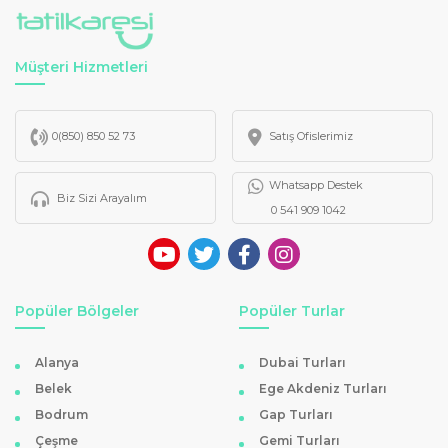
Erken Rezervasyon Kıbrıs Sanatçılı Oteller
Popüler sanatçıların sahne aldığı dönemlerde oteller hızla
Müşteri Hizmetleri
dolmaktadır. Bu nedenle
erken rezervasyon
yaptırarak
hem uygun fiyat avantajı hem de en iyi konumda yer
0(850) 850 52 73
Satış Ofislerimiz
bulma fırsatını yakalayabilirsiniz. Tatilkaresi Turizm, sizlere
hem eğlence dolu hem de bütçe dostu bir tatil sunmak
Whatsapp Destek
Biz Sizi Arayalım
için Kıbrıs’ın en çok tercih edilen sanatçılı otellerini bir
0 541 909 1042
araya getiriyor.
Tatilkaresi ile Eğlence Dolu Kıbrıs Tatili
Her misafirine unutulmaz bir deneyim sunmayı hedefleyen
Popüler Bölgeler
Popüler Turlar
Tatilkaresi Turizm
, sanatçılı oteller kategorisinde
güvenli ödeme, taksitli satış ve özel indirim imkanları
Alanya
Dubai Turları
sunar. Şimdi
Kıbrıs otelleri
sayfasını ziyaret edin, eğlence
Belek
Ege Akdeniz Turları
ve konforu bir arada yaşayın.
Bodrum
Gap Turları
Çeşme
Gemi Turları