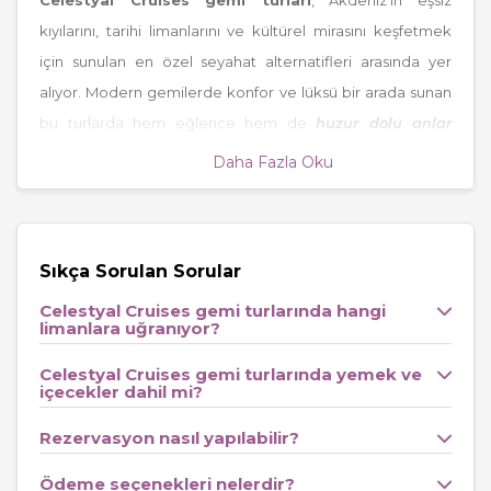
Celestyal Cruises gemi turları
, Akdeniz’in eşsiz
kıyılarını, tarihi limanlarını ve kültürel mirasını keşfetmek
için sunulan en özel seyahat alternatifleri arasında yer
alıyor. Modern gemilerde konfor ve lüksü bir arada sunan
bu turlarda hem eğlence hem de
huzur dolu anlar
yaşanıyor. Her yeni gün farklı bir limanda uyanmak, Ege’nin
Daha Fazla Oku
turkuaz sularında yelken açmak, Yunan Adaları’nın beyaz
evlerinde kaybolmak ve Akdeniz’in benzersiz atmosferini
doyasıya yaşamak mümkün oluyor.
Sıkça Sorulan Sorular
Celestyal Cruises ile Sunulan Eşsiz Rotalar
Celestyal Cruises gemi turlarında hangi
Celestyal Cruises gemi turları, özellikle
limanlara uğranıyor?
Yunan Adaları
ve
Akdeniz’in popüler destinasyonlarına odaklanıyor. Klasik
Celestyal Cruises gemi turlarında yemek ve
rotaların yanı sıra, gizli kalmış limanlara da uğrayarak farklı
içecekler dahil mi?
bir deneyim yaşatıyor. Mykonos’un hareketli gece hayatı,
Rezervasyon nasıl yapılabilir?
Santorini’nin romantik gün batımları ve Atina’nın tarihi
dokusu, turun öne çıkan durakları arasında.
Ödeme seçenekleri nelerdir?