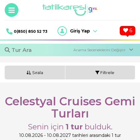
6
Giriş Yap
0(850) 850 52 73
Tur Ara
Sırala
Filtrele
Celestyal Cruises Gemi
Turları
Tur Ara
Senin için
1
tur
bulduk.
10.08.2026 - 10.08.2027 tarihleri arasındaki 1 tur