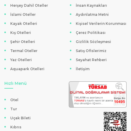
Herşey Dahil Oteller
İnsan Kaynakları
Her şey dâhil paket seçeneği ile ekstra masrafların önüne
İslami Oteller
Aydınlatma Metni
geçme fırsatı
Kayak Otelleri
Kişisel Verilerin Korunması
Profesyonel Türkçe rehberlik hizmetleri
Deniz ve kara turlarında zengin program çeşitliliği
Kış Otelleri
Çerez Politikası
Güvenli yolculuk ve hijyen standartlarına uygun gemiler
Şehir Otelleri
Gizlilik Sözleşmesi
Zengin aktivite ve eğlence seçenekleri
Termal Oteller
Satış Ofislerimiz
Yaz Otelleri
Seyahat Rehberi
Aquapark Otelleri
İletişim
Hızlı Menü
Otel
Tur
Uçak Bileti
Kıbrıs