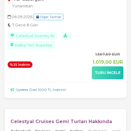
Yunanistan
06.09.2026
Diğer Tarihler
7 Gece 8 Gün
Celestyal Journey ile
Kalkış Yeri: Kuşadası
1.567
,69
EUR
1.019
,00
EUR
%35 İndirim
TURU İNCELE
Üyelere Özel 1000 TL İndirim!
Celestyal Cruises Gemi Turları Hakkında