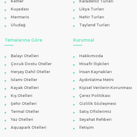
Kemer
Karadeniz Turları
aktiviteleri ve oyun alanlarıyla ailelerin rahat etmesini
Kuşadası
Likya Turları
sağlar. Çocukların yemek ve uyku saatlerine göre
Marmaris
Nehir Turları
Uludağ
Tayland Turları
düzenlenmiş programlar, tatilinizi daha huzurlu hale getirir.
Doğa Dostu ve Denize Yakın Seçenekler
Temalarına Göre
Kurumsal
Birçok ekonomik Kıbrıs oteli, çevreye duyarlı işletme
anlayışını benimser. Enerji tasarruflu sistemler, atık
Balayı Otelleri
Hakkımızda
ayrıştırma ve yeşil alanlara verilen önem bu tesislerde
Çocuk Dostu Oteller
Misafir İlişkileri
standarttır. Denize yürüme mesafesindeki oteller,
Herşey Dahil Oteller
İnsan Kaynakları
sabahları Akdeniz’in serin sularında yüzme imkanı
İslami Oteller
Aydınlatma Metni
Kayak Otelleri
Kişisel Verilerin Korunması
sunarken, doğa dostu tesisler huzurlu bir atmosferde
Kış Otelleri
Çerez Politikası
konaklama sağlar. Bu özellikleriyle
ekonomik Kıbrıs
Şehir Otelleri
Gizlilik Sözleşmesi
otelleri
, hem çevreci hem de hesaplı tatil arayanlar için
Termal Oteller
Satış Ofislerimiz
mükemmel bir tercihtir.
Yaz Otelleri
Seyahat Rehberi
Rezervasyon ve Güvenli Ödeme
Aquapark Otelleri
İletişim
Tatilkaresi
güvencesiyle,
Kıbrıs otelleri
arasında