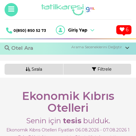
6
Giriş Yap
0(850) 850 52 73
Otel Ara
Sırala
Filtrele
Ekonomik Kıbrıs
Otelleri
1
Oda,
2
Yetişkin
Senin için
tesis
bulduk.
Otel Ara
Ekonomik Kıbrıs Otelleri Fiyatları 06.08.2026 - 07.08.2026
1