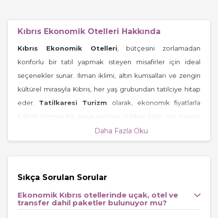
Kıbrıs Ekonomik Otelleri Hakkında
Kıbrıs Ekonomik Otelleri
, bütçesini zorlamadan
konforlu bir tatil yapmak isteyen misafirler için ideal
seçenekler sunar. Ilıman iklimi, altın kumsalları ve zengin
kültürel mirasıyla Kıbrıs, her yaş grubundan tatilciye hitap
eder.
Tatilkaresi Turizm
olarak, ekonomik fiyatlarla
kaliteli hizmeti bir araya getiren otelleri sizler için özenle
seçiyoruz. İndirimli fiyatlar, erken rezervasyon avantajları
Daha Fazla Oku
ve kampanyalı fırsatlarla keyifli bir Kıbrıs tatili sizi bekliyor.
Konum ve Erişim
Kıbrıs ekonomik otelleri
genellikle şehir merkezlerine
Sıkça Sorulan Sorular
ve plajlara yakın konumlarda bulunur. Birçok tesis, Ercan
Ekonomik Kıbrıs otellerinde uçak, otel ve
Havalimanı’na kısa sürüş mesafesindedir ve toplu taşıma
transfer dahil paketler bulunuyor mu?
ya da transfer hizmetleriyle kolay erişim sağlar.