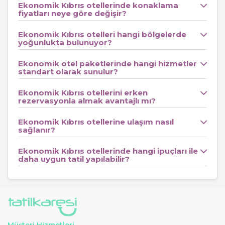
Ekonomik Kıbrıs otellerinde konaklama
Restoranlar, marketler ve alışveriş alanlarına yürüme
fiyatları neye göre değişir?
mesafesinde yer alan bu oteller, ulaşım masraflarını
Ekonomik Kıbrıs otelleri hangi bölgelerde
minimuma indirerek tatil bütçenize katkı sunar.
yoğunlukta bulunuyor?
Kampanyalar ve Bütçe Dostu Seçenekler
Ekonomik otel paketlerinde hangi hizmetler
standart olarak sunulur?
Ekonomik Kıbrıs otelleri
, yıl boyunca farklı kampanya
ve promosyonlarla tatilcilere avantaj sağlar.
Erken
Ekonomik Kıbrıs otellerini erken
rezervasyon
rezervasyonla almak avantajlı mı?
dönemlerinde indirimli fiyatlarla tatilinizi
planlayabilir, çocuklar için ücretsiz konaklama veya ekstra
Ekonomik Kıbrıs otellerine ulaşım nasıl
gece kampanyalarından faydalanabilirsiniz.
Ekonomik
sağlanır?
otellerimiz, uygun fiyatla yüksek hizmet kalitesini bir araya
Ekonomik Kıbrıs otellerinde hangi ipuçları ile
getirir.
daha uygun tatil yapılabilir?
Sunulan Hizmetler ve Olanaklar
Fiyatların uygun olması, hizmet kalitesinin düşük olduğu
anlamına gelmez.
Kıbrıs ekonomik otelleri
misafirlerine 7/24 resepsiyon, güvenlik, ücretsiz Wi-Fi,
Müşteri Hizmetleri