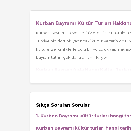
Kurban Bayramı Kültür Turları Hakkın
Kurban Bayramı, sevdiklerinizle birlikte unutulmaz 
Türkiye'nin dört bir yanındaki kültür ve tarih dolu
kültürel zenginliklerle dolu bir yolculuk yapmak is
bayram tatilini çok daha anlamlı kılıyor.
Kurban Bayramı’nda Hangi Kültür Turları 
Türkiye'nin en çok ilgi gören kültür turları, Kurban 
turları, doğal güzelliklerle kültürel mirası bir ar
sıcak Anadolu insanı ile Kurban Bayramı turları, klas
Sıkça Sorulan Sorular
Kurban Bayramı Kültür Turlarında Sizi Ne
1. Kurban Bayramı kültür turları hangi t
Kurban Bayramı’na özel olarak düzenlenen kültür t
çıkıyor. Anadolu’nun kadim kentlerinde tarihe yolc
Kurban Bayramı kültür turları hangi tari