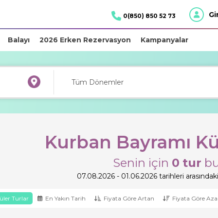
Gi
0(850) 850 52 73
Balayı
2026 Erken Rezervasyon
Kampanyalar
Kurban Bayramı Kül
Senin için
0
tur
bu
07.08.2026 - 01.06.2026 tarihleri arasındaki 
ler Turlar
En Yakın Tarih
Fiyata Göre Artan
Fiyata Göre Aza