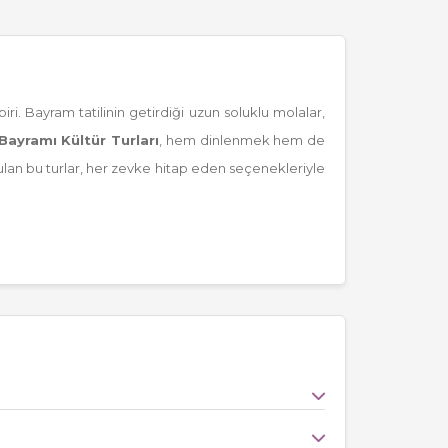
ri. Bayram tatilinin getirdiği uzun soluklu molalar,
Bayramı Kültür Turları
, hem dinlenmek hem de
lan bu turlar, her zevke hitap eden seçenekleriyle
Turları
,
Ege-Akdeniz Turları
ve Karadeniz Yayla
ezleri, UNESCO Dünya Mirasları, yöresel lezzetler ve
erle geziler ve keyifli seyahat programlarıyla öne
le tanışma fırsatı tur programlarında öne çıkan ana