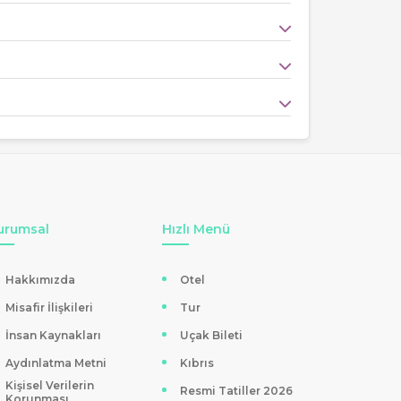
çeye uygun seçeneklerle bayram tatilinin tadını
sa ve Trakya gibi tarihi ve doğal güzellikleriyle öne
ından gözlemleniyor. Kültür turları, hem Anadolu’nun
atilini planlamak isteyenler, bütçelerine uygun bir
urumsal
Hızlı Menü
yor.
Hakkımızda
Otel
Misafir İlişkileri
Tur
İnsan Kaynakları
Uçak Bileti
Aydınlatma Metni
Kıbrıs
Kişisel Verilerin
Resmi Tatiller 2026
Korunması