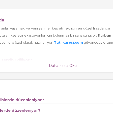
da
anlar yaşamak ve yeni şehirler keşfetmek için en güzel fırsatlardan bi
 rotaları keşfetmek isteyenler için bulunmaz bir şans sunuyor.
Kurban 
teyenlere özel olarak hazırlanıyor.
Tatilkaresi.com
güvencesiyle sunu
Tercih Ediliyor?
Daha Fazla Oku
Bayramı tatilinde farklı rotalarda gerçekleşiyor. Özellikle
Kapadokya 
ada sunarak unutulmaz bir bayram deneyimi vadediyor. Tarihi şehir merk
ik tatillerden çok daha fazlasını vadediyor.
ler Bekliyor?
arihlerde düzenleniyor?
urları; özenle seçilmiş otellerde konaklama, alanında uzman rehberl
uluk, yöresel festivaller, el sanatları atölyeleri ve yerel lezzetler
hlerde düzenleniyor?