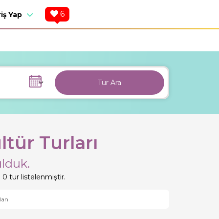
6
riş Yap
Tur Ara
tür Turları
lduk.
0 tur listelenmiştir.
lan