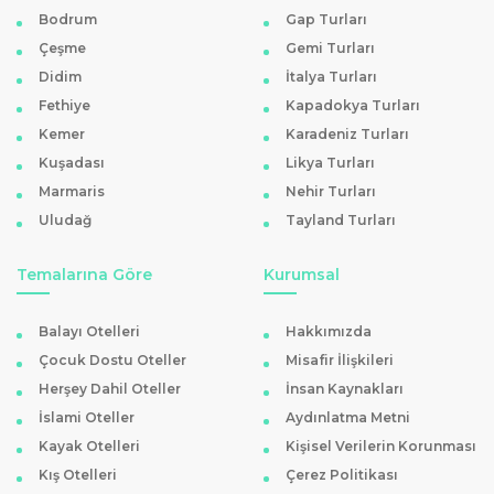
Antalya hareketli Kıbrıs paket
turlarında sunulan
Bodrum
Gap Turları
Çeşme
Gemi Turları
hizmetler, konfor ve güvenliği ön planda tutar. Transferler,
Didim
İtalya Turları
profesyonel rehberlik, sigorta, tesislerde 7/24 güvenlik ve
Fethiye
Kapadokya Turları
acil sağlık desteği standart olarak yer alır.
Aile dostu
Kemer
Karadeniz Turları
otellerde çocuk kulüpleri, mini aquaparklar ve yaş
Kuşadası
Likya Turları
gruplarına uygun oyun alanları öne çıkar. Plajlarda
Marmaris
Nehir Turları
gölgelikli alanlar, güneşten korunma için ekstra imkanlar
Uludağ
Tayland Turları
ve alerjen etiketli açık büfe seçenekleri, farklı ihtiyaçlara
yanıt verir. İsteğe bağlı olarak spa olanakları, özel
Temalarına Göre
Kurumsal
aktiviteler ve restoran rezervasyon hizmetleri de
sunulabilir.
Balayı Otelleri
Hakkımızda
Çocuk Dostu Oteller
Misafir İlişkileri
Antalya Hareketli Kıbrıs Paket Turları
Bölgelere Göre Tercih Notları
Herşey Dahil Oteller
İnsan Kaynakları
Kıbrıs’ın farklı bölgeleri,
Antalya
’dan gelen misafirler için
İslami Oteller
Aydınlatma Metni
Kayak Otelleri
Kişisel Verilerin Korunması
çeşitli konaklama ve eğlence alternatifleriyle dikkat
Kış Otelleri
Çerez Politikası
çeker.
Girne
, tarihi limanları, butik otelleri ve hareketli