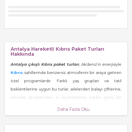
Antalya Hareketli Kıbrıs Paket Turları
Hakkında
Antalya çıkışlı Kıbrıs paket turları
, Akdeniz’in enerjisiyle
Kıbrıs
sahillerinde benzersiz atmosferini bir araya getiren
özel programlardır. Farklı yaş grupları ve tatil
beklentilerine uygun bu turlar, ailelerden balayı çiftlerine,
arkadaş gruplarından iş seyahatlerine kadar geniş bir
kitleye hitap etmektedir. Antalya Hareketli Kıbrıs Paket
Daha Fazla Oku
Turları, ulaşım kolaylığı, kapsamlı hizmet içeriği ve bütçe
dostu alternatifleriyle ön plana çıkar. Tatilseverler için
uçuş, transfer, konaklama ve çeşitli aktivite