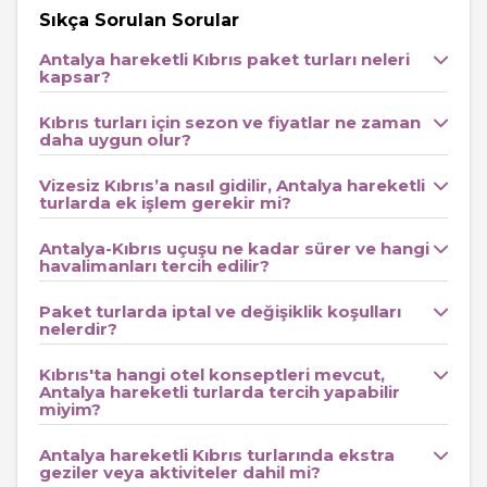
Sıkça Sorulan Sorular
seçeneklerinin bir arada sunulması
, planlama sürecini
oldukça pratik hale getirir.
Antalya hareketli Kıbrıs paket turları neleri
kapsar?
Antalya Hareketli Kıbrıs Paket Turları Konum
ve Erişim
Kıbrıs turları için sezon ve fiyatlar ne zaman
daha uygun olur?
Antalya’dan Kıbrıs’a düzenlenen paket turlarda, yolculuk
genellikle
Antalya
Havalimanı
’ndan direkt uçuşlarla
Vizesiz Kıbrıs’a nasıl gidilir, Antalya hareketli
turlarda ek işlem gerekir mi?
başlar. Uçuş süresi yaklaşık bir saat olup,
Ercan
Havalimanı
’na varışın ardından genellikle transfer hizmeti
Antalya-Kıbrıs uçuşu ne kadar sürer ve hangi
havalimanları tercih edilir?
de fiyata dahildir. Bu sayede otelinize ulaşımda herhangi
bir zorluk yaşamazsınız. Kıbrıs’taki tesislerin büyük bölümü,
Paket turlarda iptal ve değişiklik koşulları
hem şehir merkezlerine hem de denize kolay erişim
nelerdir?
sunar. Toplu taşıma kullanmak isteyenler için otobüs ve
Kıbrıs'ta hangi otel konseptleri mevcut,
dolmuş gibi alternatifler mevcut olup, pek çok otel
Antalya hareketli turlarda tercih yapabilir
miyim?
merkezi noktalara kısa mesafede konumlanır. Yürüyerek
çevreyi dolaşmak isteyen konuklar için ise özellikle
Girne
Antalya hareketli Kıbrıs turlarında ekstra
geziler veya aktiviteler dahil mi?
ve
Lefkoşa
gibi bölgeler avantajlıdır.