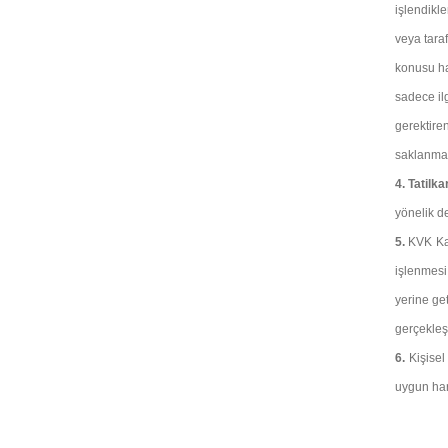
işlendikl
veya tara
konusu ha
sadece il
gerektire
saklanmay
4.
Tatilka
yönelik de
5.
KVK Kan
işlenmesi
yerine get
gerçekleşti
6.
Kişise
uygun har