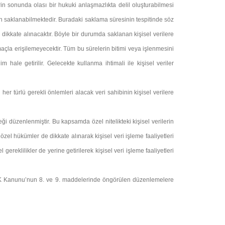
rin sonunda olası bir hukuki anlaşmazlıkta delil oluşturabilmesi
n saklanabilmektedir. Buradaki saklama süresinin tespitinde söz
 dikkate alınacaktır. Böyle bir durumda saklanan kişisel verilere
maçla erişilemeyecektir. Tüm bu sürelerin bitimi veya işlenmesini
m hale getirilir. Gelecekte kullanma ihtimali ile kişisel veriler
her türlü gerekli önlemleri alacak veri sahibinin kişisel verilere
eği düzenlenmiştir. Bu kapsamda özel nitelikteki kişisel verilerin
l hükümler de dikkate alınarak kişisel veri işleme faaliyetleri
ereklilikler de yerine getirilerek kişisel veri işleme faaliyetleri
, KVK Kanunu’nun 8. ve 9. maddelerinde öngörülen düzenlemelere