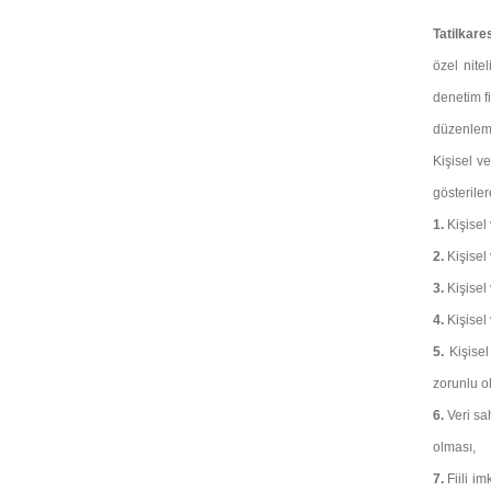
Tatilkare
özel nitel
denetim f
düzenleme
Kişisel v
gösteriler
1.
Kişisel
2.
Kişisel
3.
Kişisel
4.
Kişisel 
5.
Kişisel
zorunlu o
6.
Veri sa
olması,
7.
Fiili i