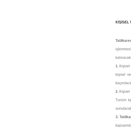
KİŞİSEL
Tatilkare
işlenmesi
kalınacak
1.
Kişisel 
kişisel v
kaçınılaca
2.
Kişisel
Turizm ta
sunulacak,
3.
Tatilk
kapsamda,