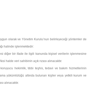
re uygun olarak ve Yönetim Kurulu’nun belirleyeceği yöntemler de
lığı halinde işlenmektedir:
si diğer bir ifade ile ilgili kanunda kişisel verilerin işlenmesine
ksi halde veri sahibinin açık rızası alınacaktır.
, koruyucu hekimlik, tıbbi teşhis, tedavi ve bakım hizmetlerinin
klama yükümlülüğü altında bulunan kişiler veya yetkili kurum ve
sı alınacaktır.