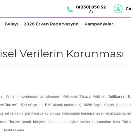
0(850) 850 52
Gi
73
Balayı
2026 Erken Rezervasyon
Kampanyalar
isel Verilerin Korunması
sel Verilerin Korunması ve İşlenmesi Politikası (Kısaca Politika),
Tatilkaresi 
esi Turizm
”, “
Şirket
” ya da “
Biz
” olarak anılacaktır), 6698 Sayılı Kişisel Verile
kişisel verilerin işlenmesi ve korunması konusunda benimsenecek ve uygulama nokta
karesi Turizm
kendi bünyesinde bulunan kişisel veriler bakımından işbu Polit
ı taahhüt eder.