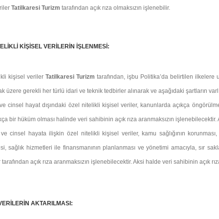
riler
Tatilkaresi Turizm
tarafından açık rıza olmaksızın işlenebilir.
ELİKLİ KİŞİSEL VERİLERİN İŞLENMESİ:
ikli kişisel veriler
Tatilkaresi Turizm
tarafından, işbu Politika’da belirtilen ilkele
k üzere gerekli her türlü idari ve teknik tedbirler alınarak ve aşağıdaki şartların var
ve cinsel hayat dışındaki özel nitelikli kişisel veriler, kanunlarda açıkça öngörülme
ıkça bir hüküm olması halinde veri sahibinin açık rıza aranmaksızın işlenebilecektir. A
 ve cinsel hayata ilişkin özel nitelikli kişisel veriler, kamu sağlığının korunması
si, sağlık hizmetleri ile finansmanının planlanması ve yönetimi amacıyla, sır sa
 tarafından açık rıza aranmaksızın işlenebilecektir. Aksi halde veri sahibinin açık rıza
 VERİLERİN AKTARILMASI: