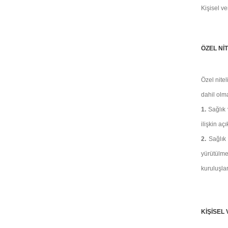
Kişisel ve
ÖZEL NİT
Özel nitel
dahil olma
1.
Sağlık 
ilişkin aç
2.
Sağlık
yürütülme
kuruluşlar
KİŞİSEL