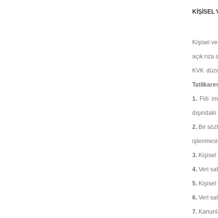
KİŞİSEL 
Kişisel v
açık rıza
KVK düze
Tatilkare
1.
Fiili 
dışındaki
2.
Bir söz
işlenmesi
3.
Kişisel
4.
Veri sah
5.
Kişisel
6.
Veri sa
7.
Kanunl