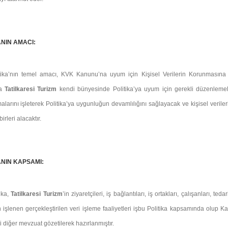
ANIN AMACI:
tika’nın temel amacı, KVK Kanunu’na uyum için Kişisel Verilerin Korunmasına y
da
Tatilkaresi Turizm
kendi bünyesinde Politika’ya uyum için gerekli düzenleme
larını işleterek Politika’ya uygunluğun devamlılığını sağlayacak ve kişisel verile
irleri alacaktır.
ANIN KAPSAMI:
ika,
Tatilkaresi Turizm
’in ziyaretçileri, iş bağlantıları, iş ortakları, çalışanları, t
n işlenen gerçekleştirilen veri işleme faaliyetleri işbu Politika kapsamında olup K
gili diğer mevzuat gözetilerek hazırlanmıştır.