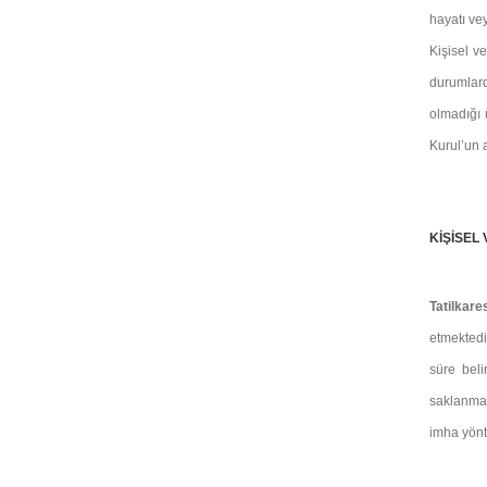
hayatı ve
Kişisel v
durumlard
olmadığı 
Kurul’un a
KİŞİSEL
Tatilkare
etmekted
süre beli
saklanmak
imha yönt