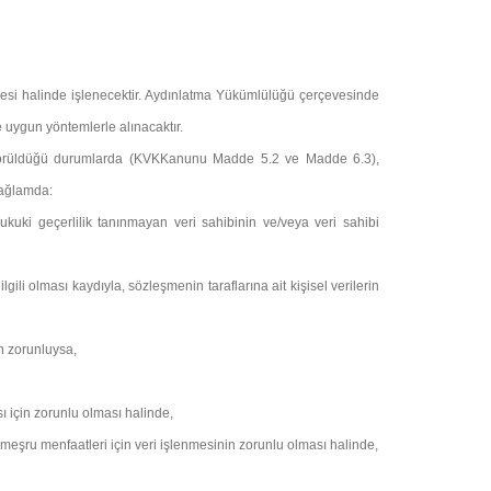
ermesi halinde işlenecektir. Aydınlatma Yükümlülüğü çerçevesinde
 uygun yöntemlerle alınacaktır.
öngörüldüğü durumlarda (KVKKanunu Madde 5.2 ve Madde 6.3),
 bağlamda:
kuki geçerlilik tanınmayan veri sahibinin ve/veya veri sahibi
li olması kaydıyla, sözleşmenin taraflarına ait kişisel verilerin
n zorunluysa,
ı için zorunlu olması halinde,
 meşru menfaatleri için veri işlenmesinin zorunlu olması halinde,