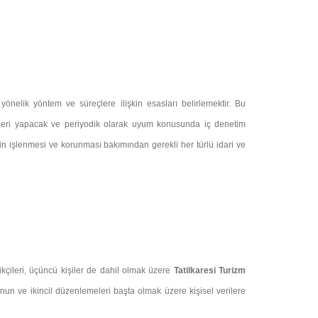
önelik yöntem ve süreçlere ilişkin esasları belirlemektir. Bu
leri yapacak ve periyodik olarak uyum konusunda iç denetim
rin işlenmesi ve korunması bakımından gerekli her türlü idari ve
edarikçileri, üçüncü kişiler de dahil olmak üzere
Tatilkaresi Turizm
anun ve ikincil düzenlemeleri başta olmak üzere kişisel verilere