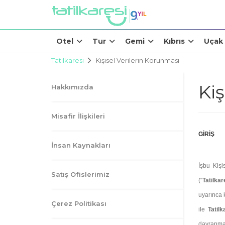
Otel
Tur
Gemi
Kıbrıs
Uçak
Tatilkaresi
Kişisel Verilerin Korunması
Kiş
Hakkımızda
Misafir İlişkileri
GİRİŞ
İnsan Kaynakları
İşbu Kişi
Satış Ofislerimiz
(“
Tatilkar
uyarınca 
Çerez Politikası
ile
Tatil
davranmay