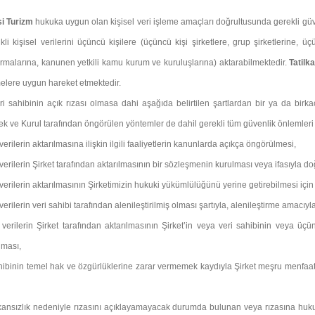
si Turizm
hukuka uygun olan kişisel veri işleme amaçları doğrultusunda gerekli güvenl
ikli kişisel verilerini üçüncü kişilere (üçüncü kişi şirketlere, grup şirketlerine, ü
irmalarına, kanunen yetkili kamu kurum ve kuruluşlarına) aktarabilmektedir.
Tatilk
lere uygun hareket etmektedir.
eri sahibinin açık rızası olmasa dahi aşağıda belirtilen şartlardan bir ya da birk
ek ve Kurul tarafından öngörülen yöntemler de dahil gerekli tüm güvenlik önlemleri alı
 verilerin aktarılmasına ilişkin ilgili faaliyetlerin kanunlarda açıkça öngörülmesi,
 verilerin Şirket tarafından aktarılmasının bir sözleşmenin kurulması veya ifasıyla do
 verilerin aktarılmasının Şirketimizin hukuki yükümlülüğünü yerine getirebilmesi için
verilerin veri sahibi tarafından alenileştirilmiş olması şartıyla, alenileştirme amacıyla
 verilerin Şirket tarafından aktarılmasının Şirket’in veya veri sahibinin veya üçü
lması,
hibinin temel hak ve özgürlüklerine zarar vermemek kaydıyla Şirket meşru menfaatler
mkansızlık nedeniyle rızasını açıklayamayacak durumda bulunan veya rızasına hukuk