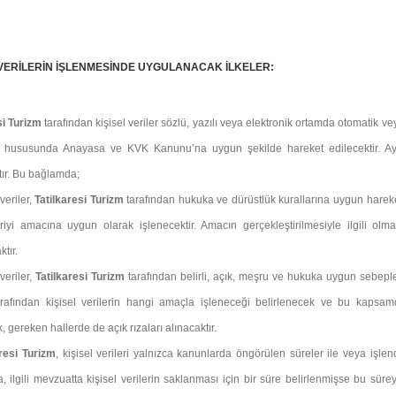
 VERİLERİN İŞLENMESİNDE UYGULANACAK İLKELER:
si Turizm
tarafından kişisel veriler sözlü, yazılı veya elektronik ortamda otomatik v
 hususunda Anayasa ve KVK Kanunu’na uygun şekilde hareket edilecektir. Ayrıc
tır. Bu bağlamda;
veriler,
Tatilkaresi Turizm
tarafından hukuka ve dürüstlük kurallarına uygun hareket e
eriyi amacına uygun olarak işlenecektir. Amacın gerçekleştirilmesiyle ilgili ol
ktır.
 veriler,
Tatilkaresi Turizm
tarafından belirli, açık, meşru ve hukuka uygun sebepler
rafından kişisel verilerin hangi amaçla işleneceği belirlenecek ve bu kapsamd
 gereken hallerde de açık rızaları alınacaktır.
aresi Turizm
, kişisel verileri yalnızca kanunlarda öngörülen süreler ile veya işl
 ilgili mevzuatta kişisel verilerin saklanması için bir süre belirlenmişse bu süre