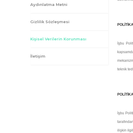
Aydınlatma Metni
Gizlilik Sözleşmesi
POLİTİK
Kişisel Verilerin Korunması
İşbu Poli
kapsam
İletişim
mekanizma
teknik tedb
POLİTİK
İşbu Polit
tarafında
ilişkin il