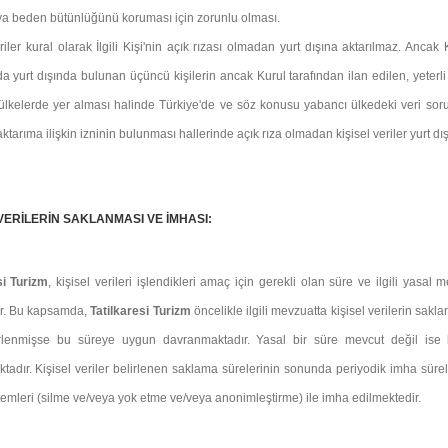
ya beden bütünlüğünü koruması için zorunlu olması.
eriler kural olarak İlgili Kişi'nin açık rızası olmadan yurt dışına aktarılmaz. A
a yurt dışında bulunan üçüncü kişilerin ancak Kurul tarafından ilan edilen, yete
ülkelerde yer alması halinde Türkiye'de ve söz konusu yabancı ülkedeki veri soruml
ktarıma ilişkin izninin bulunması hallerinde açık rıza olmadan kişisel veriler yurt dışı
 VERİLERİN SAKLANMASI VE İMHASI:
si Turizm
, kişisel verileri işlendikleri amaç için gerekli olan süre ve ilgili y
ir. Bu kapsamda,
Tatilkaresi Turizm
öncelikle ilgili mevzuatta kişisel verilerin sakl
rlenmişse bu süreye uygun davranmaktadır. Yasal bir süre mevcut değil ise ki
tadır. Kişisel veriler belirlenen saklama sürelerinin sonunda periyodik imha sür
emleri (silme ve/veya yok etme ve/veya anonimleştirme) ile imha edilmektedir.