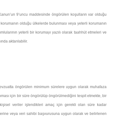
ncak Kanun’un 9’uncu maddesinde öngörülen koşulların var olduğu
rli korumanın olduğu ülkelerde bulunması veya yeterli korumanın
ularının yeterli bir korumayı yazılı olarak taahhüt etmeleri ve
nda aktarılabilir.
asal mevzuatta öngörülen minimum sürelere uygun olarak muhafaza
anması için bir süre öngörülüp öngörülmediğini tespit etmekte, bir
şisel veriler işlendikleri amaç için gerekli olan süre kadar
elerine veya veri sahibi başvurusuna uygun olarak ve belirlenen