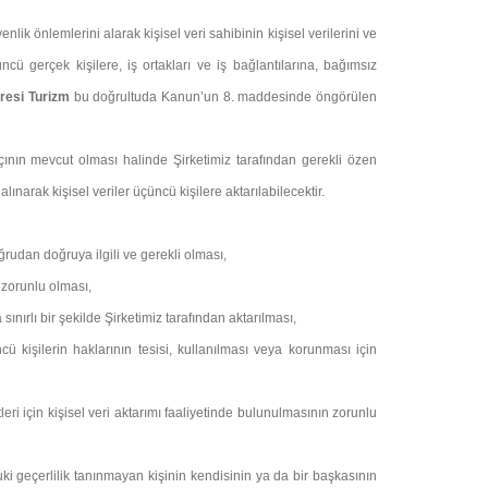
ik önlemlerini alarak kişisel veri sahibinin kişisel verilerini ve
çüncü gerçek kişilere, iş ortakları ve iş bağlantılarına, bağımsız
aresi Turizm
bu doğrultuda Kanun’un 8. maddesinde öngörülen
açının mevcut olması halinde Şirketimiz tarafından gerekli özen
narak kişisel veriler üçüncü kişilere aktarılabilecektir.
ğrudan doğruya ilgili ve gerekli olması,
 zorunlu olması,
 sınırlı bir şekilde Şirketimiz tarafından aktarılması,
ncü kişilerin haklarının tesisi, kullanılması veya korunması için
i için kişisel veri aktarımı faaliyetinde bulunulmasının zorunlu
i geçerlilik tanınmayan kişinin kendisinin ya da bir başkasının