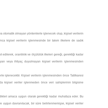
eya otomatik olmayan yöntemlerle işlenecek olup, kişisel verilerin
a kişisel verilerin işlenmesinde bir takım ilkelere de sadık
dilerek, orantılılık ve ölçülülük ilkeleri gereği, gerektiği kadar
mayan veya ihtiyaç duyulmayan kişisel verilerin işlenmesinden
le işlenecektir. Kişisel verilerin işlenmesinden önce Tatilkaresi
a kişisel veriler işlenmeden önce veri sahiplerinin bilgisine
endikleri amaca uygun olarak gerektiği kadar muhafaza eder. Bu
ye uygun davranılacak, bir süre belirlenmemişse, kişisel veriler