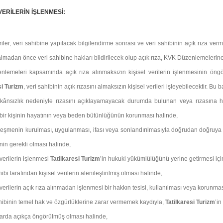
VERİLERİN İŞLENMESİ:
eriler, veri sahibine yapılacak bilgilendirme sonrası ve veri sahibinin açık rıza v
 almadan önce veri sahibine hakları bildirilecek olup açık rıza, KVK Düzenlemelerine
nlemeleri kapsamında açık rıza alınmaksızın kişisel verilerin işlenmesinin 
si Turizm
, veri sahibinin açık rızasını almaksızın kişisel verileri işleyebilecektir. Bu
imkânsızlık nedeniyle rızasını açıklayamayacak durumda bulunan veya rızasına hu
 bir kişinin hayatının veya beden bütünlüğünün korunması halinde,
leşmenin kurulması, uygulanması, ifası veya sonlandırılmasıyla doğrudan doğruya ilgi
nin gerekli olması halinde,
 verilerin işlenmesi
Tatilkaresi Turizm
’in hukuki yükümlülüğünü yerine getirmesi içi
ibi tarafından kişisel verilerin alenileştirilmiş olması halinde,
 verilerin açık rıza alınmadan işlenmesi bir hakkın tesisi, kullanılması veya korunmas
hibinin temel hak ve özgürlüklerine zarar vermemek kaydıyla,
Tatilkaresi Turizm
’in
arda açıkça öngörülmüş olması halinde,