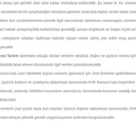
eri amaç için gerekli olan süre kadar muhafaza edilecektir. Şu kadar ki, bu sürele
f olunabilecek bir uyuşmazlığın meydana gelmesi amacıyla kişisel veriler daha uzu
kkın ileri sürülebilmesine yönelik ilgili kanunlarda belirlenen zamanaşımı süreleri
gili hukuki anlaşmazlıkta kullanılması gerektiği zaman erişilecek ve başka hiçbir a
n sebeplerin ortadan kalkması halinde kişisel veriler silinir, yok edilir veya anoni
acaktır.
resi Turizm
işlemekte olduğu kişisel verilerin eksiksiz, doğru ve güncel olması için 
ğişiklik talep etmesi durumunda ilgili verileri güncelleyecektir.
unu’nda özel nitelikteki kişisel verilerin işlenmesi için özel önlemler getirilebilec
, üçüncü kişilere ve yurtdışına aktarılması konusunda KVK Kanunu’nda öngörülen öze
irilecek, yukarıda belirtilen hususların yanında bu durumlarda kanunun aradığı özel g
rilecektir.
l verilerin yurt içinde veya yurt dışında üçüncü kişilere aktarılması konusunda
eket etmeye yönelik gerekli organizasyonel sistemler kurgulanacaktır.