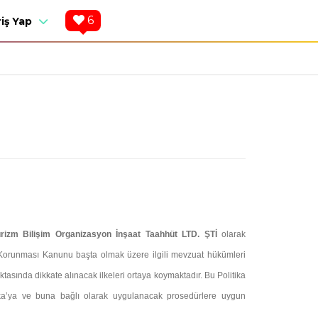
6
riş Yap
Turizm Bilişim Organizasyon İnşaat Taahhüt LTD. ŞTİ
olarak
rin Korunması Kanunu başta olmak üzere ilgili mevzuat hükümleri
sında dikkate alınacak ilkeleri ortaya koymaktadır. Bu Politika
ika’ya ve buna bağlı olarak uygulanacak prosedürlere uygun