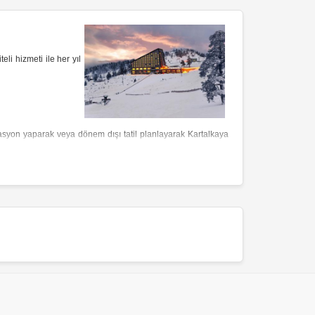
li hizmeti ile her yıl
vasyon yaparak veya dönem dışı tatil planlayarak Kartalkaya
aldir. Bu oteller, maliyeti düşürürken konaklama kalitesinden
im sunar.
Dağ otelleri
, doğanın kalbinde, huzurlu bir ortamda