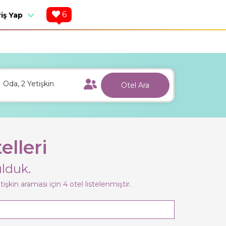
6
riş Yap
1
Oda,
2
Yetişkin
Otel Ara
elleri
lduk.
tişkin
araması için 4 otel listelenmiştir.