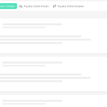
ler Oteller
Fiyata Göre Artan
Fiyata Göre Azalan