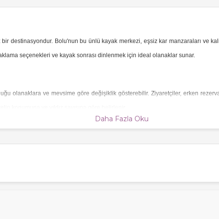
z bir destinasyondur. Bolu'nun bu ünlü kayak merkezi, eşsiz kar manzaraları ve kalite
naklama seçenekleri ve kayak sonrası dinlenmek için ideal olanaklar sunar.
uğu olanaklara ve mevsime göre değişiklik gösterebilir. Ziyaretçiler, erken rezer
otelin konumuna ve yıldız sayısına göre belirlenir.
Daha Fazla Oku
nar.
Kartalkaya en uygun fiyatlı oteller
, bütçe dostu seçenekler arayanlar için ide
 dağ oteli
seçenekleri, doğayla iç içe bir tatil arayanlar için benzersiz bir deney
atır.