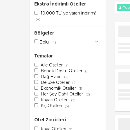
Ekstra İndirimli Oteller
Popü
10.000 TL`ye varan indirim!
(4)
Bölgeler
Bolu
(4)
Temalar
Aile Otelleri
(1)
Bebek Dostu Oteller
(1)
Dağ Evleri
(2)
Deluxe Oteller
(2)
Ekonomik Oteller
(1)
Her Şey Dahil Oteller
(2)
Kayak Otelleri
(3)
Kış Otelleri
(3)
Tam Pansiyon Oteller
(2)
Tek Bay Kabul Eden Oteller
Otel Zincirleri
(3)
Tüm Şehir Otelleri
Kaya Otelleri
(1)
(1)