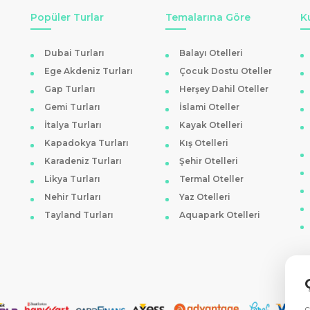
Popüler Turlar
Temalarına Göre
K
ri
, pistlere kolay erişim ve konforlu bir konaklama deneyimi sunar. Bu oteller, gü
Dubai Turları
Balayı Otelleri
Ege Akdeniz Turları
Çocuk Dostu Oteller
Gap Turları
Herşey Dahil Oteller
Gemi Turları
İslami Oteller
yıldızlı otel bulunmaktadır.
Kartalkaya 5 yıldızlı otelleri
, zengin olanakları ve üst d
İtalya Turları
Kayak Otelleri
isafirler için idealdir.
Kapadokya Turları
Kış Otelleri
Karadeniz Turları
Şehir Otelleri
Likya Turları
Termal Oteller
kleştirilir. Ankara ve İstanbul'dan düzenli olarak kış sezonunda otobüs seferleri bu
Nehir Turları
Yaz Otelleri
Tayland Turları
Aquapark Otelleri