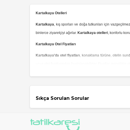
Kartalkaya Otelleri
Kartalkaya
, kış sporları ve doğa tutkunları için vazgeçilme
binlerce ziyaretçiyi ağırlar.
Kartalkaya otelleri
, konforlu ko
Kartalkaya Otel Fiyatları
Kartalkaya'da otel fiyatları
, konaklama türüne, otelin sund
ucuz otel fiyatlarından faydalanabilirler. Fiyatlar, genellikle 
Uygun Fiyatlı Bolu Kartalkaya Otelleri
Kartalkaya
, her bütçeye uygun konaklama seçenekleri su
ödün vermek istemeyenler için uygun seçenekler sunar.
Sıkça Sorulan Sorular
Kartalkaya Dağ Otelleri
Kartalkaya'nın muhteşem doğası içinde yer alan
Kartalkaya
konaklama imkanı sunarak, ziyaretçilere unutulmaz anlar yaş