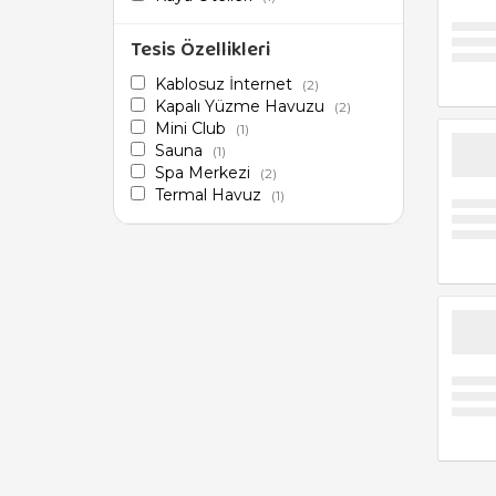
Şömineli Oteller
(1)
Tesis Özellikleri
Kablosuz İnternet
(2)
Kapalı Yüzme Havuzu
(2)
Mini Club
(1)
Sauna
(1)
Spa Merkezi
(2)
Termal Havuz
(1)