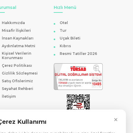
urumsal
Hızlı Menü
n boyunca kayak yapmanın keyfini çıkardıktan sonra dinlenmek
Hakkımızda
Otel
Misafir İlişkileri
Tur
İnsan Kaynakları
Uçak Bileti
Aydınlatma Metni
Kıbrıs
üzey hizmet kalitesi ile konuklarına unutulmaz bir konaklama
Kişisel Verilerin
Resmi Tatiller 2026
Korunması
Çerez Politikası
Gizlilik Sözleşmesi
Satış Ofislerimiz
lunmaktadır. Ayrıca, Bolu merkezden Kartalkaya'ya gitmek için
Seyahat Rehberi
İletişim
Çerez Kullanımı