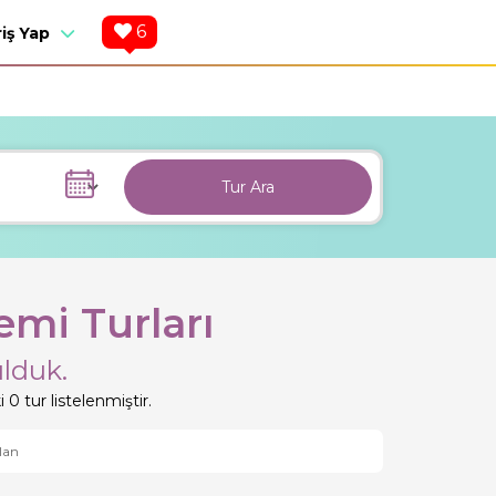
6
riş Yap
Tur Ara
mi Turları
lduk.
 0 tur listelenmiştir.
lan