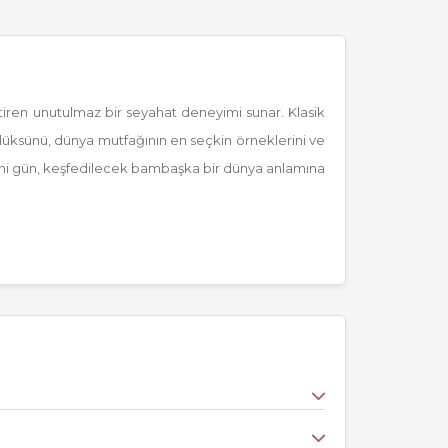
etiren unutulmaz bir seyahat deneyimi sunar. Klasik
lüksünü, dünya mutfağının en seçkin örneklerini ve
ni gün, keşfedilecek bambaşka bir dünya anlamına
tler gerçekleştiriyor. Her biri eşsiz manzaralar,
ları kendilerine uygun rotayı kolaylıkla bulabiliyor.