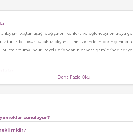
da
 anlayışını baştan aşağı değiştiren, konforu ve eğlenceyi bir araya g
siz turlarda, uçsuz bucaksız okyanusların üzerinde modern şehirlerin 
rını bulmak mümkündür. Royal Caribbean’ın devasa gemilerinde her ye
otalar
Daha Fazla Oku
oğu’dan Kuzey Avrupa'ya kadar çok çeşitli rotalarda unutulmaz seyaha
ehirleriyle dolu olan bu turlar sayesinde, hem doğa hem de kültür tutkun
Gemi Turları
en popüler seçenekler arasında yer alıyor.
zellikler:
 yemekler sunuluyor?
mphony of the Seas
,
Wonder of the Seas
gibi)
ma duvarları gibi eğlence aktiviteleri
ekli midir?