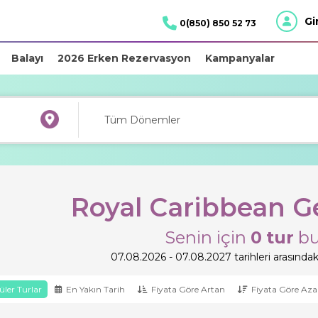
Gi
0(850) 850 52 73
Balayı
2026 Erken Rezervasyon
Kampanyalar
Royal Caribbean Ge
Senin için
0
tur
bu
07.08.2026 - 07.08.2027 tarihleri arasındaki
ler Turlar
En Yakın Tarih
Fiyata Göre Artan
Fiyata Göre Aza