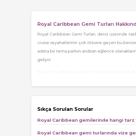
Royal Caribbean Gemi Turları Hakkın
Royal Caribbean Gemi Turları, deniz üzerinde tatil
cruise seyahatlerinin çok ötesine geçen bu benzer
adeta bir tema parkını andıran eğlence olanakla
geliyor.
Royal Caribbean Gemi Turları ile Farklı R
Royal Caribbean, Akdeniz’den Karayipler’e, Uzakd
renkli kültürler ve birbirinden ilham verici liman ş
Özellikle
Akdeniz Gemi Turları
ve
Karayipler 
Sıkça Sorulan Sorular
Royal Caribbean Gemilerinde Öne Çıkan Ö
Royal Caribbean gemilerinde hangi tarz
Dünyanın en büyük ve en yenilikçi yolcu gemileri (
Sy
Dalga havuzları, buz pateni pistleri, zipline ve tırman
Royal Caribbean gemi turlarında vize ger