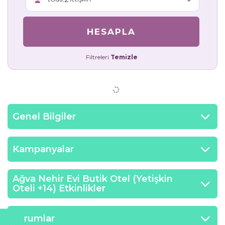
HESAPLA
Filtreleri
Temizle
Genel Bilgiler
Kampanyalar
Ağva Nehir Evi Butik Otel (Yetişkin
Oteli +14) Etkinlikler
Yorumlar