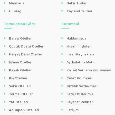
Marmaris
Nehir Turları
Uludağ
Tayland Turları
Temalarına Göre
Kurumsal
Balayı Otelleri
Hakkımızda
Çocuk Dostu Oteller
Misafir İlişkileri
Herşey Dahil Oteller
İnsan Kaynakları
İslami Oteller
Aydınlatma Metni
Kayak Otelleri
Kişisel Verilerin Korunması
Kış Otelleri
Çerez Politikası
Şehir Otelleri
Gizlilik Sözleşmesi
Termal Oteller
Satış Ofislerimiz
Yaz Otelleri
Seyahat Rehberi
Aquapark Otelleri
İletişim