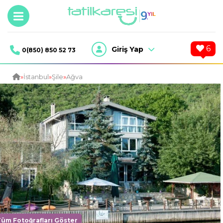
6
Giriş Yap
0(850) 850 52 73
»
İstanbul
»
Şile
»
Ağva
Tüm Fotoğrafları Göster