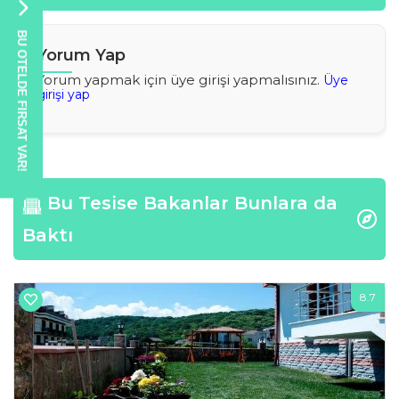
BU OTELDE FIRSAT VAR!
Yorum Yap
Yorum yapmak için üye girişi yapmalısınız.
Üye
girişi yap
Bu Tesise Bakanlar Bunlara da
Baktı
0
8.7