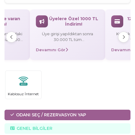
`ye varan
Üyelere Özel 1000 TL
12 
rim!
İndirim!
L arasındaki
Üye girişi yapıldıktan sonra
Kredi kart
rişinize 3.000
30.000 TL tüm
ta
rezervasyonlarınızda 1000 TL
Devamını Gör
Devamını 
/taksitli
indirim! Promosyon Kodu:
 TL indirim,
UYE1000
0 TL indirim!
Kablosuz İnternet
ODANI SEÇ / REZERVASYON YAP
GENEL BİLGİLER