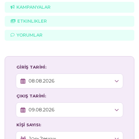
KAMPANYALAR
ETKINLIKLER
YORUMLAR
GİRİŞ TARİHİ:
ÇIKIŞ TARİHİ:
KİŞİ SAYISI:
1
2
Oda,
Yetişkin