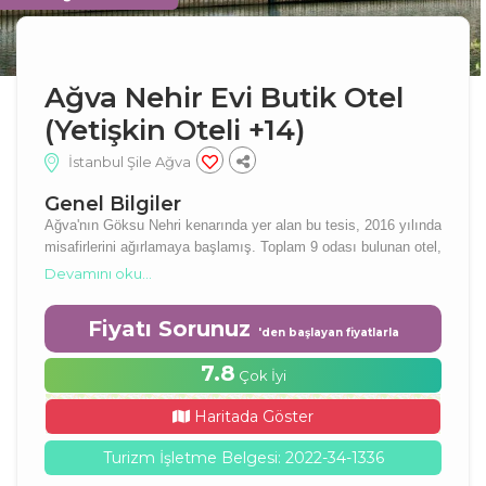
Ağva Nehir Evi Butik Otel
(Yetişkin Oteli +14)
İstanbul Şile Ağva
Genel Bilgiler
Ağva'nın Göksu Nehri kenarında yer alan bu tesis, 2016 yılında
misafirlerini ağırlamaya başlamış. Toplam 9 odası bulunan otel,
ana bina ve bungalow daire seçenekleri ile misafirlere nehir
Devamını oku...
manzarası sunuyor.
Fiyatı Sorunuz
'den başlayan fiyatlarla
7.8
Çok İyi
Haritada Göster
Turizm İşletme Belgesi: 2022-34-1336