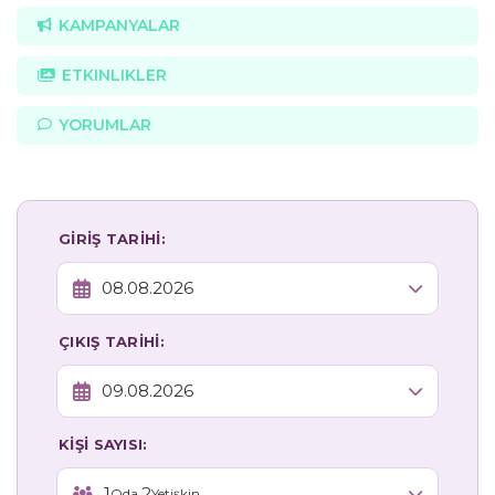
KAMPANYALAR
ETKINLIKLER
YORUMLAR
GİRİŞ TARİHİ:
ÇIKIŞ TARİHİ:
KİŞİ SAYISI:
1
2
Oda,
Yetişkin