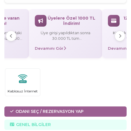
`ye varan
Üyelere Özel 1000 TL
12 
rim!
İndirim!
L arasındaki
Üye girişi yapıldıktan sonra
Kredi kart
rişinize 3.000
30.000 TL tüm
ta
rezervasyonlarınızda 1000 TL
Devamını Gör
Devamını 
/taksitli
indirim! Promosyon Kodu:
 TL indirim,
UYE1000
0 TL indirim!
Kablosuz İnternet
ODANI SEÇ / REZERVASYON YAP
GENEL BİLGİLER