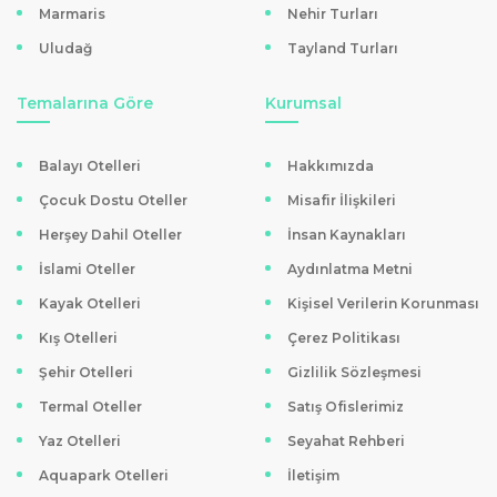
Marmaris
Nehir Turları
Uludağ
Tayland Turları
Temalarına Göre
Kurumsal
Balayı Otelleri
Hakkımızda
Çocuk Dostu Oteller
Misafir İlişkileri
Herşey Dahil Oteller
İnsan Kaynakları
İslami Oteller
Aydınlatma Metni
Kayak Otelleri
Kişisel Verilerin Korunması
Kış Otelleri
Çerez Politikası
Şehir Otelleri
Gizlilik Sözleşmesi
Termal Oteller
Satış Ofislerimiz
Yaz Otelleri
Seyahat Rehberi
Aquapark Otelleri
İletişim