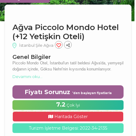
Ağva Piccolo Mondo Hotel
(+12 Yetişkin Oteli)
İstanbul Şile Ağva
Genel Bilgiler
Piccolo Mondo Otel, İstanbul'un tatil beldesi Ağva'da, yemyeşil
doğanın içinde, Göksu Nehri'nin kıyısında konumlanıyor.
Devamını oku...
Fiyatı Sorunuz
'den başlayan fiyatlarla
7.2
Çok İyi
Haritada Göster
Turizm İşletme Belgesi: 2022-34-2135