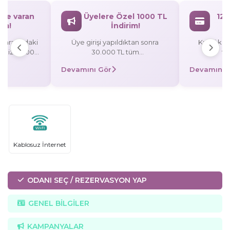
`ye varan
Üyelere Özel 1000 TL
12 
rim!
İndirim!
L arasındaki
Üye girişi yapıldıktan sonra
Kredi kart
rişinize 3.000
30.000 TL tüm
ta
rezervasyonlarınızda 1000 TL
Devamını Gör
Devamını 
/taksitli
indirim! Promosyon Kodu:
 TL indirim,
UYE1000
0 TL indirim!
Kablosuz İnternet
ODANI SEÇ / REZERVASYON YAP
GENEL BİLGİLER
KAMPANYALAR