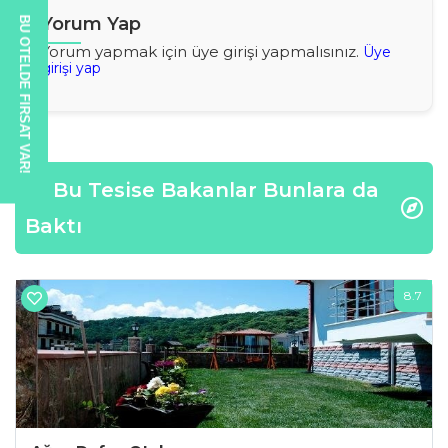
BU OTELDE FIRSAT VAR!
Yorum Yap
Yorum yapmak için üye girişi yapmalısınız.
Üye
girişi yap
Bu Tesise Bakanlar Bunlara da
Baktı
8
8.7