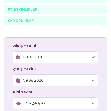
ETKINLIKLER
YORUMLAR
GİRİŞ TARİHİ:
ÇIKIŞ TARİHİ:
KİŞİ SAYISI:
1
2
Oda,
Yetişkin