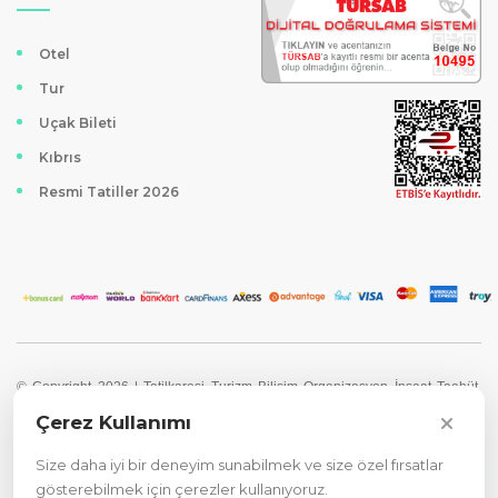
Otel
Tur
Uçak Bileti
Kıbrıs
Resmi Tatiller 2026
© Copyright 2026 | Tatilkaresi Turizm Bilişim Organizasyon İnşaat Taahüt
LTD. ŞTİ. Bütün hakları saklıdır. Site
Çerez Politikası
|
Gizlilik Sözleşmesi
Çerez Kullanımı
Tatilkaresi Turizm web sitesi, kişisel bilgisayarınıza bilgi depolamak amacıyla
Size daha iyi bir deneyim sunabilmek ve size özel fırsatlar
tanımlama bilgilerini kullanır. Bilgilerin bir kısmı sitenin çalışmasında asıl rolü
gösterebilmek için çerezler kullanıyoruz.