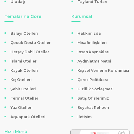
Uludağ
Tayland Turları
Temalarına Göre
Kurumsal
Balayı Otelleri
Hakkımızda
Çocuk Dostu Oteller
Misafir İlişkileri
Herşey Dahil Oteller
İnsan Kaynakları
İslami Oteller
Aydınlatma Metni
Kayak Otelleri
Kişisel Verilerin Korunması
Kış Otelleri
Çerez Politikası
Şehir Otelleri
Gizlilik Sözleşmesi
Termal Oteller
Satış Ofislerimiz
Yaz Otelleri
Seyahat Rehberi
Aquapark Otelleri
İletişim
Hızlı Menü