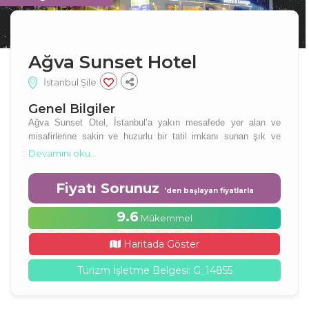
Ağva Sunset Hotel
İstanbul Şile
Genel Bilgiler
Ağva Sunset Otel, İstanbul’a yakın mesafede yer alan ve
misafirlerine sakin ve huzurlu bir tatil imkanı sunan şık ve
konforlu bir oteldir. Ağva’nın büyüleyici doğası içinde
Devamını oku...
konumlanmış olan otelimiz, şehir hayatının stresinden
uzaklaşmak isteyen misafirler için ideal bir kaçış noktasıdır.
Fiyatı Sorunuz
Ağva plajına sadece 3 dakika yürüme mesafesinde olan
'den başlayan fiyatlarla
otelimiz, misafirlerimize denizin ve güneşin tadını doyasıya
9.6
Mükemmel
çıkarma fırsatı sunar.
Haritada Göster
Turizm İşletme Belgesi: G_14855