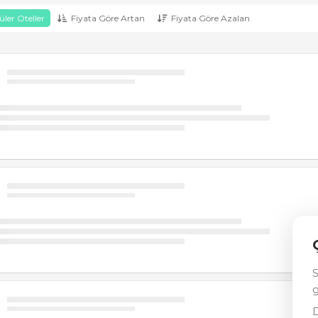
ler Oteller
Fiyata Göre Artan
Fiyata Göre Azalan
S
g
D