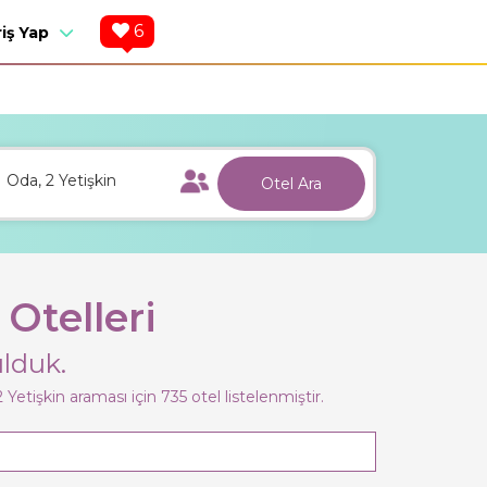
6
riş Yap
1
Oda,
2
Yetişkin
Otel Ara
Otelleri
lduk.
2
Yetişkin
araması için 735 otel listelenmiştir.