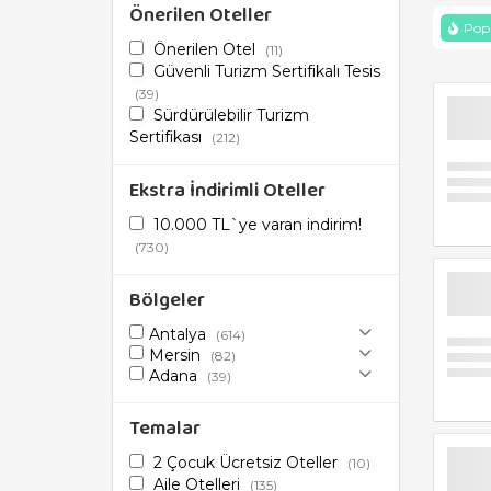
Önerilen Oteller
Popü
Önerilen Otel
(11)
Güvenli Turizm Sertifikalı Tesis
(39)
Sürdürülebilir Turizm
Sertifikası
(212)
Ekstra İndirimli Oteller
10.000 TL`ye varan indirim!
(730)
Bölgeler
Antalya
(614)
Mersin
(82)
Adana
(39)
Temalar
2 Çocuk Ücretsiz Oteller
(10)
Aile Otelleri
(135)