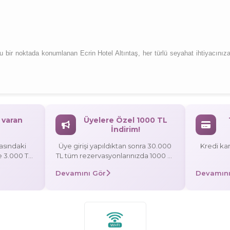
u bir noktada konumlanan Ecrin Hotel Altıntaş, her türlü seyahat ihtiyacınız
 varan
Üyelere Özel 1000 TL
İndirim!
rasındaki
Üye girişi yapıldıktan sonra 30.000
Kredi kar
ze 3.000 TL
TL tüm rezervasyonlarınızda 1000 TL
indirim! Promosyon Kodu: UYE1000
Devamını Gör
Devamını
ışverişinize
ze 10.000 TL