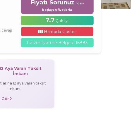
Fiyatı Sorunuz
'den
başlayan fiyatlarla
7.7
Çok İyi
a cevap
Haritada Göster
Turizm İşletme Belgesi: 16883
12 Aya Varan Taksit
İmkanı
tlarına 12 aya varan taksit
imkanı.
 Gör