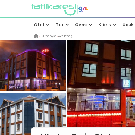
Otel
Tur
Gemi
Kıbrıs
Uçak
»
Kütahya
»
Altıntaş