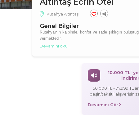
Altıntaş Ecrin Otel
Kütahya Altıntaş
Genel Bilgiler
Kütahya'nın kalbinde, konfor ve sade şıklığın buluştuğ
vermektedir.
Devamını oku...
10.000 TL`ye
indirim!
50.000 TL - 74.999 TL a
peşin/taksitli alışverişini
indirim, 75.000 TL - 99.999 TL
Devamını Gör
arasındaki peşin/taksitli al
5.000 TL indirim, 100.000 TL ve üzeri
peşin/taksitli alışverişini
indirim!