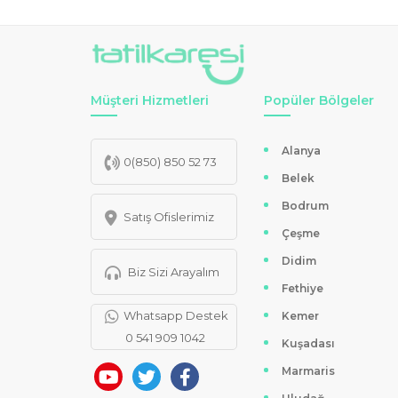
Müşteri Hizmetleri
Popüler Bölgeler
Alanya
0(850) 850 52 73
Belek
Bodrum
Satış Ofislerimiz
Çeşme
Didim
Biz Sizi Arayalım
Fethiye
Whatsapp Destek
Kemer
0 541 909 1042
Kuşadası
Marmaris