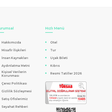
urumsal
Hızlı Menü
Hakkımızda
Otel
Misafir İlişkileri
Tur
İnsan Kaynakları
Uçak Bileti
Aydınlatma Metni
Kıbrıs
Kişisel Verilerin
Resmi Tatiller 2026
Korunması
Çerez Politikası
Gizlilik Sözleşmesi
Satış Ofislerimiz
Seyahat Rehberi