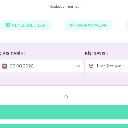
Kablosuz İnternet
GENEL BİLGİLER
KAMPANYALAR
ÇIKIŞ TARİHİ:
KİŞİ SAYISI:
1
2
Oda,
Yetişkin