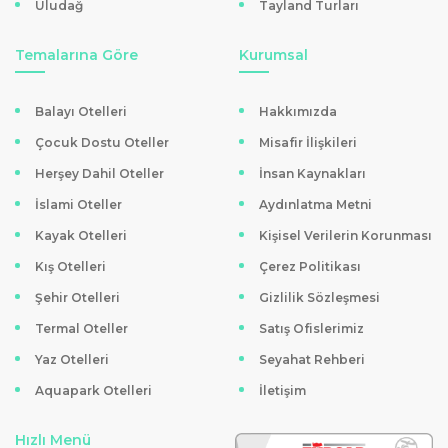
Uludağ
Tayland Turları
Temalarına Göre
Kurumsal
Balayı Otelleri
Hakkımızda
Çocuk Dostu Oteller
Misafir İlişkileri
Herşey Dahil Oteller
İnsan Kaynakları
İslami Oteller
Aydınlatma Metni
Kayak Otelleri
Kişisel Verilerin Korunması
Kış Otelleri
Çerez Politikası
Şehir Otelleri
Gizlilik Sözleşmesi
Termal Oteller
Satış Ofislerimiz
Yaz Otelleri
Seyahat Rehberi
Aquapark Otelleri
İletişim
Hızlı Menü