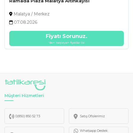
Ramada Plaza Malatya Altınkayısı
Malatya / Merkez
07.08.2026
Fiyatı Sorunuz.
'den başlayan fiyatlar ile
Müşteri Hizmetleri
0(850) 850 52 73
Satış Ofislerimiz
Whatsapp Destek