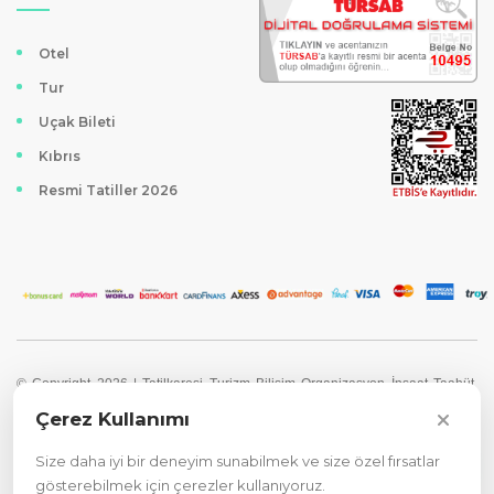
Otel
Tur
Uçak Bileti
Kıbrıs
Resmi Tatiller 2026
© Copyright 2026 | Tatilkaresi Turizm Bilişim Organizasyon İnşaat Taahüt
LTD. ŞTİ. Bütün hakları saklıdır. Site
Çerez Politikası
|
Gizlilik Sözleşmesi
Çerez Kullanımı
Tatilkaresi Turizm web sitesi, kişisel bilgisayarınıza bilgi depolamak amacıyla
Size daha iyi bir deneyim sunabilmek ve size özel fırsatlar
tanımlama bilgilerini kullanır. Bilgilerin bir kısmı sitenin çalışmasında asıl rolü
gösterebilmek için çerezler kullanıyoruz.