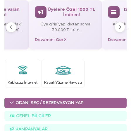
`ye varan
Üyelere Özel 1000 TL
12 
rim!
İndirim!
L arasındaki
Üye girişi yapıldıktan sonra
Kredi kart
rişinize 3.000
30.000 TL tüm
ta
rezervasyonlarınızda 1000 TL
Devamını Gör
Devamını 
/taksitli
indirim! Promosyon Kodu:
 TL indirim,
UYE1000
0 TL indirim!
Kablosuz İnternet
Kapalı Yüzme Havuzu
ODANI SEÇ / REZERVASYON YAP
GENEL BİLGİLER
KAMPANYALAR