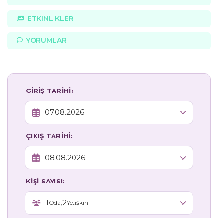
ETKINLIKLER
YORUMLAR
GİRİŞ TARİHİ:
ÇIKIŞ TARİHİ:
KİŞİ SAYISI:
1
2
Oda,
Yetişkin