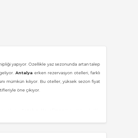
ahipliği yapıyor. Özellikle yaz sezonunda artan talep
geliyor.
Antalya
erken rezervasyon otelleri, farklı
ı mümkün kılıyor. Bu oteller, yüksek sezon fiyat
ifleriyle öne çıkıyor.
er alıyor.
Antalya
Havalimanı
’na olan yakınlık,
nde alışveriş ve eğlence noktalarına erişim imkanı
ine veya plajlara ulaşım oldukça pratik. Özellikle