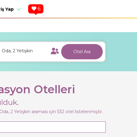
6
riş Yap
1
Oda,
2
Yetişkin
Otel Ara
syon Otelleri
lduk.
Oda,
2
Yetişkin
araması için 532 otel listelenmiştir.