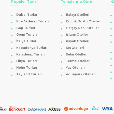
Popüler Turlar
Temalarına Göre
K
r için Planlama İpuçları
Dubai Turları
Balayı Otelleri
dan yararlanırken oda tipi seçiminde çocuklara uygun geniş aile odala
Ege Akdeniz Turları
Çocuk Dostu Oteller
pler ve bebek bakım hizmetleri gibi olanakların bulunduğu oteller, ail
Gap Turları
Herşey Dahil Oteller
nde düzenlenen aktiviteler gibi detaylara dikkat edilmesi önerilir.
Bele
Gemi Turları
İslami Oteller
İtalya Turları
Kayak Otelleri
Denize Yakın ve Doğa Dostu Seçenekler
Kapadokya Turları
Kış Otelleri
llerinin vazgeçilmezleri arasında yer alır. Geniş plajlara, özel iskelele
Karadeniz Turları
Şehir Otelleri
ldir. Bunun yanında, doğa dostu konsepte sahip ve sürdürülebilirlik il
Likya Turları
Termal Oteller
Nehir Turları
Yaz Otelleri
le hazırlanan menüler ve doğal peyzajla uyumlu mimari, çevre bilincine
Tayland Turları
Aquapark Otelleri
oğal güzelliklerin hem de modern konforun bir arada sunulduğu bir tatil
er gibi pratik ayrıntılar günlük temponuzu etkiler. Gölgelikli dinlenme k
rlerin ritmini korumayı kolaylaştırır.