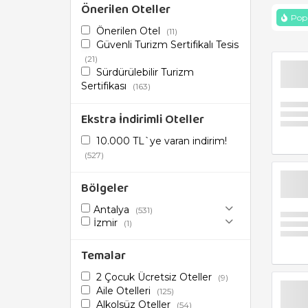
Önerilen Oteller
Popü
Önerilen Otel
(11)
Güvenli Turizm Sertifikalı Tesis
(21)
Sürdürülebilir Turizm
Sertifikası
(163)
Ekstra İndirimli Oteller
10.000 TL`ye varan indirim!
(527)
Bölgeler
Antalya
(531)
İzmir
(1)
Temalar
2 Çocuk Ücretsiz Oteller
(9)
Aile Otelleri
(125)
Alkolsüz Oteller
(54)