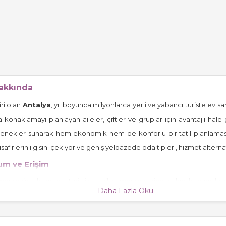
Hakkında
ri olan
Antalya
, yıl boyunca milyonlarca yerli ve yabancı turiste ev s
a konaklamayı planlayan aileler, çiftler ve gruplar için avantajlı hale 
enekler sunarak hem ekonomik hem de konforlu bir tatil planlamasın
firlerin ilgisini çekiyor ve geniş yelpazede oda tipleri, hizmet alternat
um ve Erişim
 merkezine hem de turistik cazibe merkezlerine yakın konumda y
Daha Fazla Oku
i, Lara, Konyaaltı gibi merkezi bölgelerde otellerin yürüyüş mesafesi
or. Toplu taşıma ağı geniş olan
Antalya
’da, otellerden şehir merkez
arayanlar için öne çıkıyor.