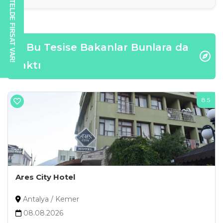
BU OTELDE FIRSAT VAR!
Bu Tesise Bakanlar Bunlara da
Baktı
1
8.5
Ares City Hotel
Antalya / Kemer
08.08.2026