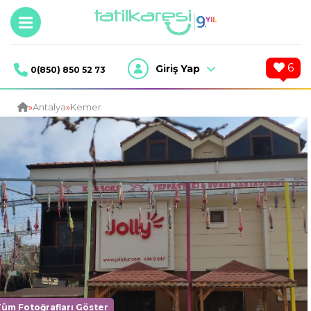
6
Giriş Yap
0(850) 850 52 73
»
Antalya
»
Kemer
Tüm Fotoğrafları Göster