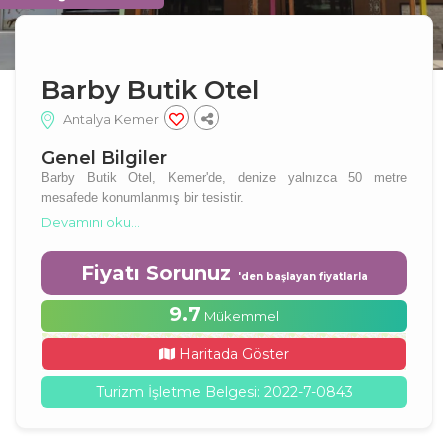
Barby Butik Otel
Antalya Kemer
Genel Bilgiler
Barby Butik Otel, Kemer'de, denize yalnızca 50 metre
mesafede konumlanmış bir tesistir.
Devamını oku...
Fiyatı Sorunuz
'den başlayan fiyatlarla
9.7
Mükemmel
Haritada Göster
Turizm İşletme Belgesi: 2022-7-0843