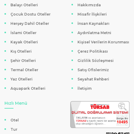
Balayı Otelleri
Hakkımızda
Çocuk Dostu Oteller
Misafir İlişkileri
Herşey Dahil Oteller
İnsan Kaynakları
İslami Oteller
Aydınlatma Metni
Kayak Otelleri
Kişisel Verilerin Korunması
Kış Otelleri
Çerez Politikası
Şehir Otelleri
Gizlilik Sözleşmesi
Termal Oteller
Satış Ofislerimiz
Yaz Otelleri
Seyahat Rehberi
Aquapark Otelleri
İletişim
Hızlı Menü
Otel
Tur