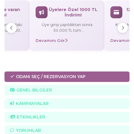
`ye varan
Üyelere Özel 1000 TL
12 
rim!
İndirim!
L arasındaki
Üye girişi yapıldıktan sonra
Kredi kart
rişinize 3.000
30.000 TL tüm
ta
rezervasyonlarınızda 1000 TL
Devamını Gör
Devamını 
/taksitli
indirim! Promosyon Kodu:
 TL indirim,
UYE1000
0 TL indirim!
ODANI SEÇ / REZERVASYON YAP
GENEL BİLGİLER
KAMPANYALAR
ETKINLIKLER
YORUMLAR