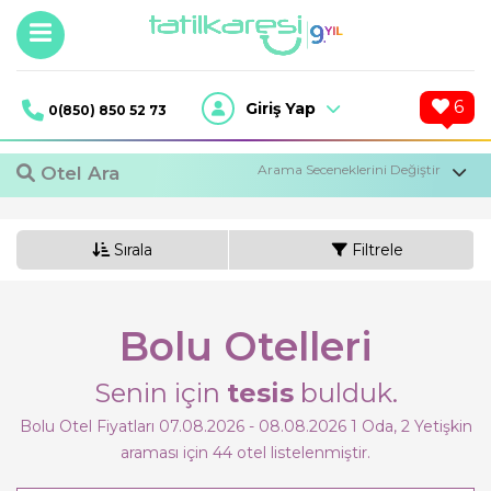
6
Giriş Yap
0(850) 850 52 73
Otel Ara
Sırala
Filtrele
Bolu Otelleri
Senin için
tesis
bulduk.
1
Oda,
2
Yetişkin
Bolu Otel Fiyatları 07.08.2026 - 08.08.2026
1
Oda,
2
Yetişkin
araması için 44 otel listelenmiştir.
Otel Ara