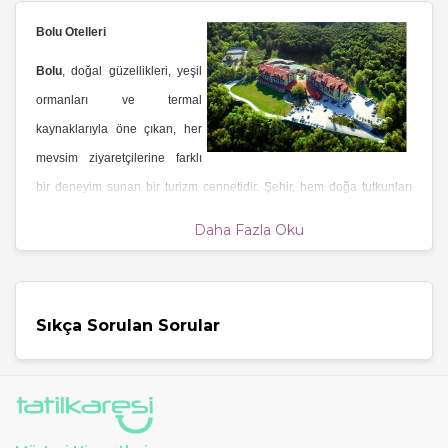
Bolu Otelleri
Bolu
, doğal güzellikleri, yeşil
ormanları ve termal
kaynaklarıyla öne çıkan, her
mevsim ziyaretçilerine farklı
bir deneyim sunan bir turizm cennetidir. Şehir, hem doğa tutkunları
hem de rahat bir tatil arayanlar için çeşitli konaklama seçenekleri
Daha Fazla Oku
sunmaktadır. Bu yazıda,
Bolu otelleri
, otel fiyatları ve bölgedeki en iyi
termal oteller hakkında bilgi vereceğiz.
Bolu Otel Fiyatları
Sıkça Sorulan Sorular
Bolu'da konaklama seçenekleri
, bütçenize ve tatil tercihlerinize
göre değişiklik göstermektedir. Şehirdeki otel fiyatları,
konaklayacağınız otelin yıldız sayısı, sunduğu olanaklar ve konumu
gibi faktörlere bağlı olarak değişir. Erken rezervasyon fırsatlarından