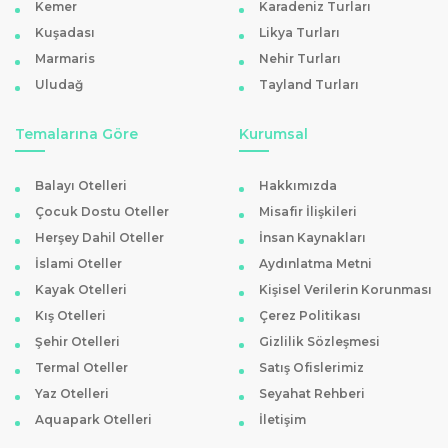
Kemer
Karadeniz Turları
Kuşadası
Likya Turları
Şifalı sularıyla bilinen Bolu
, kaplıca otelleri ile de dikkat çeker.
Bolu
Marmaris
Nehir Turları
kaplıca otelleri
, doğal mineralli suları ile sağlık turizmi arayanların
Uludağ
Tayland Turları
tercihidir. Bu oteller, hem bedensel hem de ruhsal yenilenme imkanı
sağlar.
Temalarına Göre
Kurumsal
Bolu 5 Yıldızlı Otelleri
Balayı Otelleri
Hakkımızda
Bolu'da lüks bir tatil deneyimi
arayanlar için birçok 5 yıldızlı otel
Çocuk Dostu Oteller
Misafir İlişkileri
bulunmaktadır. Bolu 5 yıldızlı otelleri, zengin olanakları ve üstün
Herşey Dahil Oteller
İnsan Kaynakları
hizmet kalitesi ile unutulmaz bir konaklama deneyimi vaat eder. Bu
İslami Oteller
Aydınlatma Metni
Kayak Otelleri
Kişisel Verilerin Korunması
oteller, konfor ve lüksü bir arada arayan misafirler için idealdir.
Kış Otelleri
Çerez Politikası
Bolu'ya Ulaşım Nasıl Sağlanır?
Şehir Otelleri
Gizlilik Sözleşmesi
Termal Oteller
Satış Ofislerimiz
Bolu'ya ulaşım
, karayolu ile oldukça rahattır. Ankara ve İstanbul
Yaz Otelleri
Seyahat Rehberi
başta olmak üzere Türkiye'nin birçok şehrinden Bolu'ya düzenlenen
Aquapark Otelleri
İletişim
otobüs seferleri ile şehre kolaylıkla ulaşılabilir. Özellikle TEM otoyolu