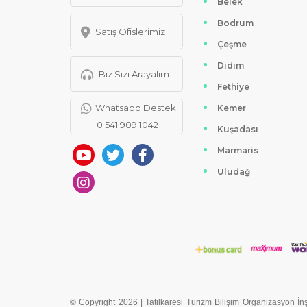
Belek
Bodrum
Satış Ofislerimiz
Çeşme
Didim
Biz Sizi Arayalım
Fethiye
Whatsapp Destek
Kemer
0 541 909 1042
Kuşadası
Marmaris
Uludağ
© Copyright 2026 | Tatilkaresi Turizm Bilişim Organizasyon İnş