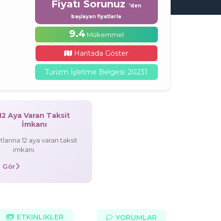
Fiyatı Sorunuz
'den
başlayan fiyatlarla
9.4
Mükemmel
Haritada Göster
Turizm İşletme Belgesi: 20231
12 Aya Varan Taksit
İmkanı
tlarına 12 aya varan taksit
imkanı.
 Gör
ETKINLIKLER
YORUMLAR