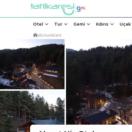
Otel
Tur
Gemi
Kıbrıs
Uçak
»
Bolu
»
Abant