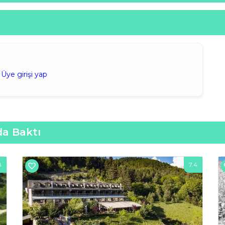
.
Üye girişi yap
da Baktı
8
7.4