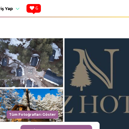
6
riş Yap
Tüm Fotoğrafları Göster