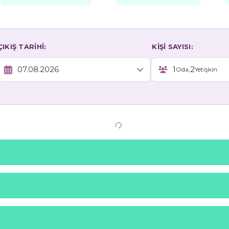
ÇIKIŞ TARİHİ:
KİŞİ SAYISI:
1
2
Oda,
Yetişkin