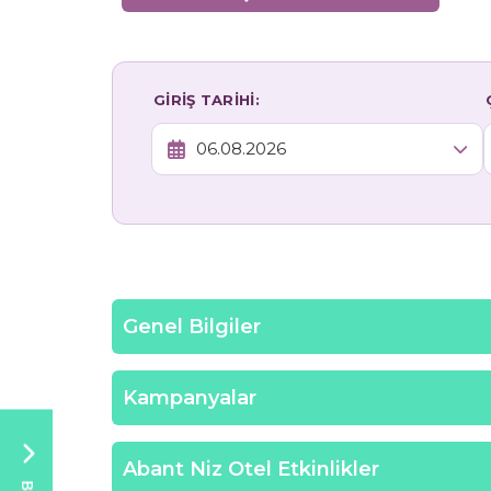
GİRİŞ TARİHİ:
Genel Bilgiler
Kampanyalar
Abant Niz Otel Etkinlikler