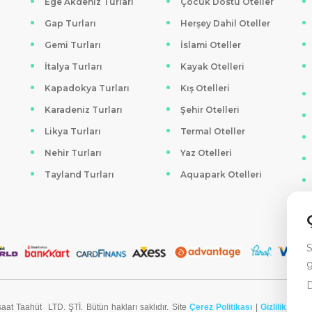
Ege Akdeniz Turları
Çocuk Dostu Oteller
Gap Turları
Herşey Dahil Oteller
Gemi Turları
İslami Oteller
İtalya Turları
Kayak Otelleri
Kapadokya Turları
Kış Otelleri
Karadeniz Turları
Şehir Otelleri
Likya Turları
Termal Oteller
Nehir Turları
Yaz Otelleri
Tayland Turları
Aquapark Otelleri
S
g
D
aat Taahüt LTD. ŞTİ. Bütün hakları saklıdır. Site
Çerez Politikası
|
Gizlilik Sözl