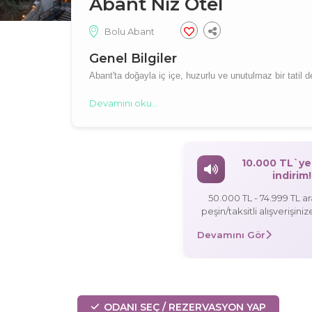
Abant Niz Otel
Bolu Abant
Genel Bilgiler
Abant'ta doğayla iç içe, huzurlu ve unutulmaz bir tatil d
Devamını oku...
10.000 TL`ye
indirim!
50.000 TL - 74.999 TL a
peşin/taksitli alışverişini
indirim, 75.000 TL - 99.999 TL
Devamını Gör
arasındaki peşin/taksitli al
5.000 TL indirim, 100.000 TL ve üzeri
peşin/taksitli alışverişini
indirim!
ODANI SEÇ / REZERVASYON YAP