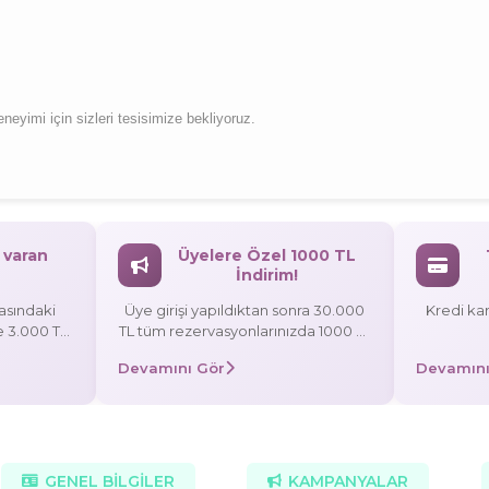
eneyimi için sizleri tesisimize bekliyoruz.
 varan
Üyelere Özel 1000 TL
İndirim!
rasındaki
Üye girişi yapıldıktan sonra 30.000
Kredi kar
ze 3.000 TL
TL tüm rezervasyonlarınızda 1000 TL
indirim! Promosyon Kodu: UYE1000
Devamını Gör
Devamını
ışverişinize
ze 10.000 TL
GENEL BİLGİLER
KAMPANYALAR