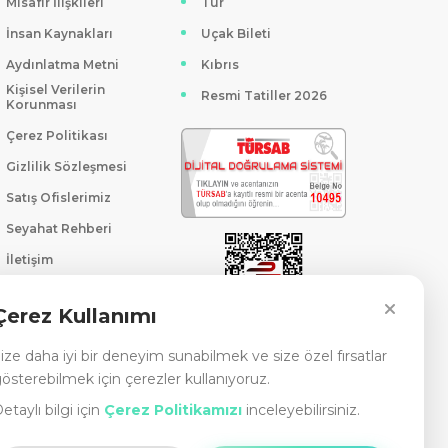
Misafir İlişkileri
Tur
İnsan Kaynakları
Uçak Bileti
Aydınlatma Metni
Kıbrıs
Kişisel Verilerin
Resmi Tatiller 2026
Korunması
Çerez Politikası
Gizlilik Sözleşmesi
Satış Ofislerimiz
Seyahat Rehberi
İletişim
Çerez Kullanımı
ize daha iyi bir deneyim sunabilmek ve size özel fırsatlar
österebilmek için çerezler kullanıyoruz.
etaylı bilgi için
Çerez Politikamızı
inceleyebilirsiniz.
eşmesi
Tatilkaresi Turizm web sitesi, kişisel bilgisayarınıza bilgi