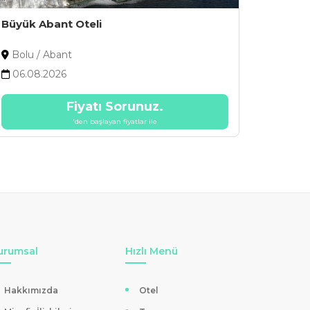
Büyük Abant Oteli
Abant 
Bolu / Abant
Bolu 
06.08.2026
06.08
Fiyatı Sorunuz.
'den başlayan fiyatlar ile
urumsal
Hızlı Menü
Hakkımızda
Otel