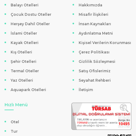
Balayı Otelleri
Hakkımızda
Çocuk Dostu Oteller
Misafir İlişkileri
Herşey Dahil Oteller
İnsan Kaynakları
İslami Oteller
Aydınlatma Metni
Kayak Otelleri
Kişisel Verilerin Korunması
Kış Otelleri
Çerez Politikası
Şehir Otelleri
Gizlilik Sözleşmesi
Termal Oteller
Satış Ofislerimiz
Yaz Otelleri
Seyahat Rehberi
Aquapark Otelleri
İletişim
Hızlı Menü
Otel
Tur