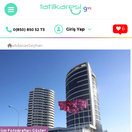
6
Giriş Yap
0(850) 850 52 73
»
Adana
»
Seyhan
Tüm Fotoğrafları Göster