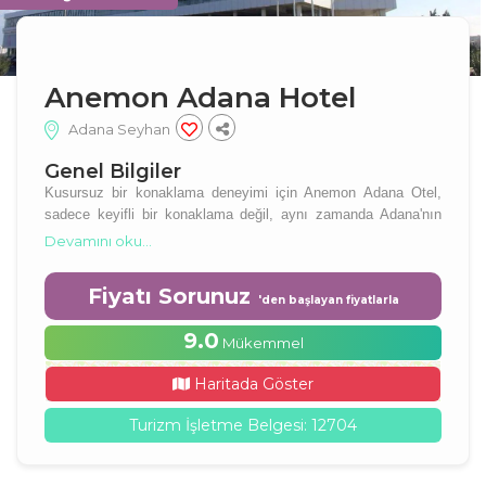
Anemon Adana Hotel
Adana Seyhan
Genel Bilgiler
Kusursuz bir konaklama deneyimi için Anemon Adana Otel,
sadece keyifli bir konaklama değil, aynı zamanda Adana'nın
dinamik atmosferini de sunar.
Devamını oku...
Fiyatı Sorunuz
'den başlayan fiyatlarla
9.0
Mükemmel
Haritada Göster
Turizm İşletme Belgesi: 12704