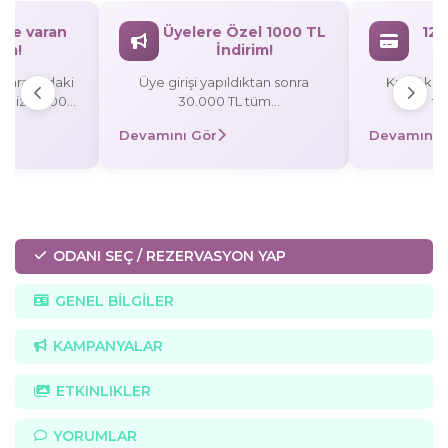
`ye varan
Üyelere Özel 1000 TL
12 
rim!
İndirim!
L arasındaki
Üye girişi yapıldıktan sonra
Kredi kart
rişinize 3.000
30.000 TL tüm
ta
rezervasyonlarınızda 1000 TL
Devamını Gör
Devamını 
/taksitli
indirim! Promosyon Kodu:
 TL indirim,
UYE1000
0 TL indirim!
ODANI SEÇ / REZERVASYON YAP
GENEL BİLGİLER
KAMPANYALAR
ETKINLIKLER
YORUMLAR