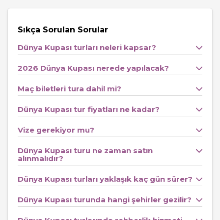
Türkiye’nin de yer aldığı bu büyük organizasyonda milli
takımımız,
ABD, Paraguay ve Avustralya
ile aynı grupta
Sıkça Sorulan Sorular
mücadele edecek ve kritik karşılaşmalara çıkacaktır. Bu
Dünya Kupası turları neleri kapsar?
eşsiz atmosferi yerinde yaşamak isteyen misafirler için
2026 Dünya Kupası nerede yapılacak?
hazırlanan
Dünya Kupası Turları
, sadece bir seyahat
değil; baştan sona planlanmış profesyonel bir
Maç biletleri tura dahil mi?
organizasyon deneyimi sunmaktadır.
Dünya Kupası tur fiyatları ne kadar?
Dünya kupası turu
planlarken uçuş saatleri, konaklama
Vize gerekiyor mu?
lokasyonu, şehir içi ulaşım ve maç programına uygun akış
büyük önem taşımaktadır. Tatilkaresi olarak sunduğumuz
Dünya Kupası turu ne zaman satın
amerika dünya kupası turu
alınmalıdır?
seçenekleri ile tüm bu
süreci sizin adınıza planlıyor, konforlu ve sorunsuz bir
Dünya Kupası turları yaklaşık kaç gün sürer?
seyahat deneyimi sunuyoruz.
Dünya Kupası turunda hangi şehirler gezilir?
Milli Takımımız Maç Programı