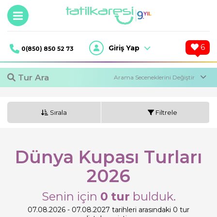
6
Giriş Yap
0(850) 850 52 73
Tur Ara
Sırala
Filtrele
Dünya Kupası Turları
2026
Tur Ara
Senin için
0
tur
bulduk.
07.08.2026 - 07.08.2027 tarihleri arasındaki 0 tur