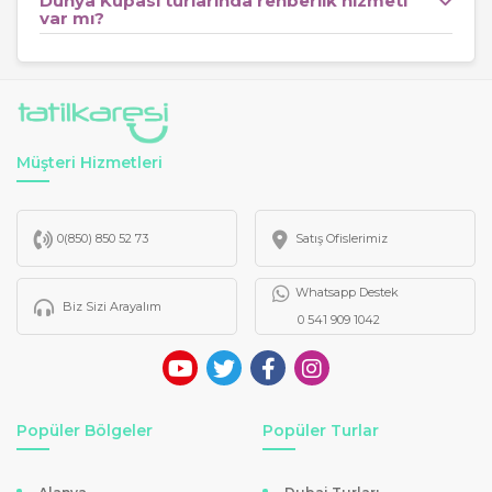
Dünya Kupası turlarında rehberlik hizmeti
Avustralya - Türkiye:
14 Haziran – Vancouver
var mı?
Türkiye - Paraguay:
20 Haziran – San Francisco
Türkiye - ABD:
26 Haziran – Los Angeles
Milli takımımızın oynayacağı bu kritik karşılaşmalar,
futbolseverler için kaçırılmayacak bir fırsat sunmaktadır.
Müşteri Hizmetleri
Özellikle bu maçları yerinde izlemek isteyen misafirler için
hazırlanan programlar, hem maç günü hem de seyahat
0(850) 850 52 73
Satış Ofislerimiz
planlaması açısından özel olarak kurgulanmaktadır.
Maç Biletli Dünya Kupası Turları
Whatsapp Destek
Biz Sizi Arayalım
0 541 909 1042
Maç biletli dünya kupası turları
, organizasyonu
sadece izlemek değil, o atmosferin bir parçası olmak
isteyen misafirler için en ideal seçenektir. Stadyum içi
deneyim, taraftar coşkusu ve dünya futbolunun en üst
Popüler Bölgeler
Popüler Turlar
seviyesini yerinde izleme imkanı sunan bu turlar, futbol
tutkunları için benzersiz bir deneyim oluşturmaktadır.