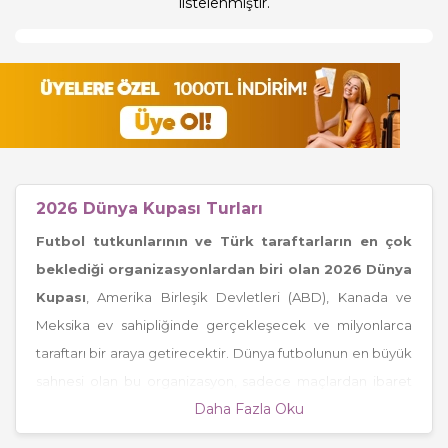
listelenmiştir.
2026 Dünya Kupası Turları
Futbol tutkunlarının ve Türk taraftarların en çok
beklediği organizasyonlardan biri olan 2026 Dünya
Kupası
, Amerika Birleşik Devletleri (ABD), Kanada ve
Meksika ev sahipliğinde gerçekleşecek ve milyonlarca
taraftarı bir araya getirecektir. Dünya futbolunun en büyük
sahnesi olan bu organizasyon, sadece maçlardan ibaret
Daha Fazla Oku
değil; şehir atmosferi, taraftar kültürü ve uluslararası
deneyimi ile unutulmaz bir seyahat fırsatı sunmaktadır.