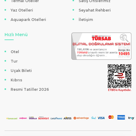
Termal Oteller
Satış Ofislerimiz
yapılabiliyor. Hızlı rezervasyon, güvenli ödeme altyapısı ve
Yaz Otelleri
Seyahat Rehberi
7/24 müşteri desteği ile sorunsuz bir deneyim sağlanıyor.
Aquapark Otelleri
İletişim
Hızlı Menü
Otel
Tur
Uçak Bileti
Kıbrıs
Resmi Tatiller 2026