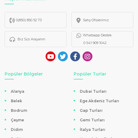
Popüler Günübirlik Kültür Turu Rotaları
Türkiye’nin dört bir yanında, kültürel mirasları ve doğal
güzellikleriyle öne çıkan destinasyonlara düzenlenen
0(850) 850 52 73
Satış Ofislerimiz
günübirlik turlar
, her zevke uygun alternatifler sunuyor.
Whatsapp Destek
Özellikle Bolu Abant, Edirne,
Kapadokya
ve Sapanca-
Biz Sizi Arayalım
0 541 909 1042
Maşukiye gibi rotalar, hem kültürel hem de doğal
zenginlikleriyle yıl boyunca ilgi görüyor.
Tatilkaresi.com’dan Günübirlik Kültür Turu
Rezervasyonunun Avantajları:
Popüler Bölgeler
Popüler Turlar
Kapsamlı ve güncel tur programları
Hızlı ve güvenli online rezervasyon imkanı
Alanya
Dubai Turları
Grup indirimleri ve özel fırsatlar
Belek
Ege Akdeniz Turları
Farklı ödeme alternatifleri: Kredi kartına taksit veya
Bodrum
Gap Turları
havale/EFT vb.
Çeşme
Gemi Turları
Tatilkaresi,
günübirlik kültür turları
kategorisinde her
Didim
İtalya Turları
bütçeye ve zevke hitap eden seçenekler sunuyor. Tüm