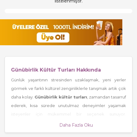
listelenmiştir.
Günübirlik Kültür Turları Hakkında
Günlük yaşantının stresinden uzaklaşmak, yeni yerler
görmek ve farklı kültürel zenginliklerle tanışmak artık çok
daha kolay.
Günübirlik kültür turları
, zamandan tasarruf
ederek, kısa sürede unutulmaz deneyimler yaşamak
isteyenler için mükemmel bir seçenek sunuyor.
Tatilkaresi.com’un özenle hazırladığı bu turlar sayesinde,
Daha Fazla Oku
hem tarihi hem de doğal güzelliklerle dolu rotalar,