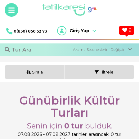
6
Giriş Yap
0(850) 850 52 73
Tur Ara
Sırala
Filtrele
Günübirlik Kültür
Turları
Tur Ara
Senin için
0
tur
bulduk.
07.08.2026 - 07.08.2027 tarihleri arasındaki 0 tur