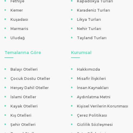
Fethiye
Kapadokya Turları
turlar, uzman ekipler tarafından titizlikle hazırlanıyor ve
Kemer
Karadeniz Turları
maksimum memnuniyet hedefleniyor. Rezervasyonlar
Kuşadası
Likya Turları
son derece kolay bir şekilde gerçekleştiriliyor; hem
kredi
kartına taksit imkanı
hem de
havale/EFT
ile ödeme
Marmaris
Nehir Turları
seçeneği sunuluyor.
Uludağ
Tayland Turları
Günübirlik Turları Kimlere Uygundur?
Temalarına Göre
Kurumsal
Yoğun iş temposuna sahip olanlar, hafta sonunu
değerlendirmek isteyenler, yeni yerler keşfetmeyi
Balayı Otelleri
Hakkımızda
sevenler ve çocuklu aileler için günübirlik kültür turları
Çocuk Dostu Oteller
Misafir İlişkileri
oldukça idealdir. Farklı şehirlerden hareketle düzenlenen
Herşey Dahil Oteller
İnsan Kaynakları
turlar, ulaşım ve konaklama stresini ortadan kaldırıyor.
İslami Oteller
Aydınlatma Metni
Rezervasyon ve Ödeme Seçenekleri
Kayak Otelleri
Kişisel Verilerin Korunması
Tatilkaresi.com’da
günübirlik kültür turları
Kış Otelleri
Çerez Politikası
kategorisinden seçilen herhangi bir tur için
kredi kartına
Şehir Otelleri
Gizlilik Sözleşmesi
taksit avantajı
veya
havale/EFT ile ödeme