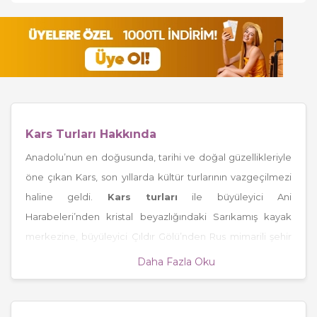
Kars Turları Hakkında
Anadolu’nun en doğusunda, tarihi ve doğal güzellikleriyle
öne çıkan Kars, son yıllarda kültür turlarının vazgeçilmezi
haline geldi.
Kars turları
ile büyüleyici Ani
Harabeleri’nden kristal beyazlığındaki Sarıkamış kayak
merkezine, büyüleyici Çıldır Gölü’nden Rus mimarili şehir
merkezine kadar, pek çok farklı deneyim bir arada
Daha Fazla Oku
yaşanıyor. Tarihe tanıklık eden yapıları, leziz mutfağı ve
meşhur
Doğu Ekspresi
ile Kars, her yıl binlerce gezgini
kendine çekiyor. Tatilkaresi.com’un özenle hazırlanmış