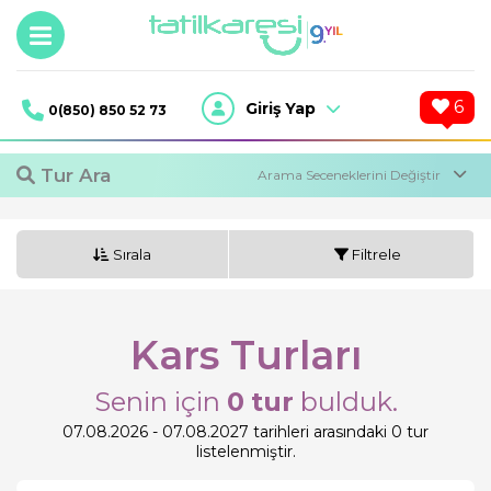
6
Giriş Yap
0(850) 850 52 73
Tur Ara
Sırala
Filtrele
Kars Turları
Tur Ara
Senin için
0
tur
bulduk.
07.08.2026 - 07.08.2027 tarihleri arasındaki 0 tur
listelenmiştir.