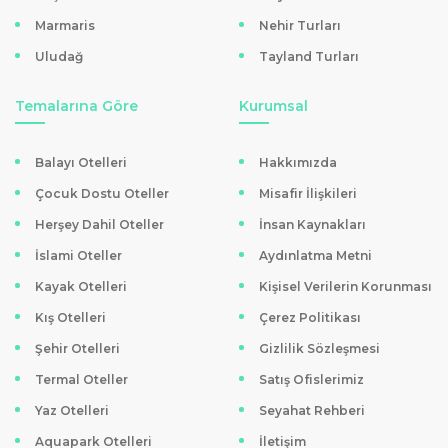
Marmaris
Nehir Turları
Kars Turlarında Ayrıcalıklar Hakkında
Uludağ
Tayland Turları
Tatilkaresi'nin
kültür turları
kategorisinde yer alan Kars
turları, detaylı programları ve profesyonel rehberlik
Temalarına Göre
Kurumsal
hizmetiyle öne çıkıyor. Katılımcılar için ulaşım, konaklama
ve bölgeye özgü lezzetler tur programına dahil ediliyor.
Balayı Otelleri
Hakkımızda
Ayrıca, ödeme konusunda da
kredi kartına taksit
ve
Çocuk Dostu Oteller
Misafir İlişkileri
havale/EFT
gibi farklı seçenekler sunuluyor. Güvenli
Herşey Dahil Oteller
İnsan Kaynakları
rezervasyon ve müşteri memnuniyeti odaklı hizmet ile
İslami Oteller
Aydınlatma Metni
Kars’ın tüm güzellikleri keşfediliyor.
Kayak Otelleri
Kişisel Verilerin Korunması
Bunları Biliyor Muydunuz?
Kış Otelleri
Çerez Politikası
Kars kış aylarında Türkiye’nin en soğuk şehirlerinden biri
Şehir Otelleri
Gizlilik Sözleşmesi
olmasına rağmen, burada yetişen arılar sayesinde en kaliteli
Termal Oteller
Satış Ofislerimiz
ballardan biri üretiliyor.
Yaz Otelleri
Seyahat Rehberi
Çıldır Gölü, yılın büyük bölümünde donarak ziyaretçilere
Aquapark Otelleri
İletişim