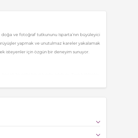
ce doğa ve fotoğraf tutkununu Isparta’nın büyüleyici
de yürüyüşler yapmak ve unutulmaz kareler yakalamak
mek isteyenler için özgün bir deneyim sunuyor.
rçok lavanta köyü keşfe çıkılıyor. Tura katılanlar,
ivitenin tadını çıkarıyor. Ayrıca, yöresel lezzetlerin