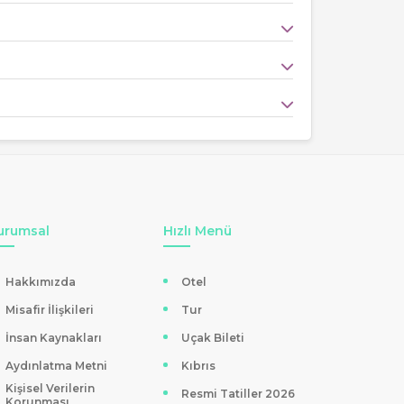
 sunuyor. Mis gibi lavanta kokuları arasında, ruhun
plan sunan lavanta tarlaları, hayal edilen kareleri
enerek keyifli vakit geçirilmesini sağlıyor.
i ve deneyimli rehberlerle hayata geçiriliyor. Tur
bir seyahatin kapılarını aralıyor. Tatilkaresi.com
urumsal
Hızlı Menü
il edilebiliyor. Böylece sadece mor renkli tarlaların
Hakkımızda
Otel
rlikte keşif keyfi ikiye katlanıyor.
Misafir İlişkileri
Tur
İnsan Kaynakları
Uçak Bileti
Aydınlatma Metni
Kıbrıs
Kişisel Verilerin
Resmi Tatiller 2026
Korunması