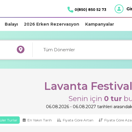
Gi
0(850) 850 52 73
Balayı
2026 Erken Rezervasyon
Kampanyalar
Lavanta Festival
Senin için
0
tur
bu
06.08.2026 - 06.08.2027 tarihleri arasındaki
ler Turlar
En Yakın Tarih
Fiyata Göre Artan
Fiyata Göre Aza