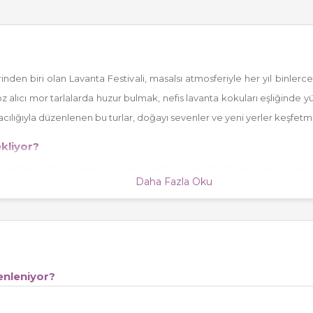
inden biri olan Lavanta Festivali, masalsı atmosferiyle her yıl binler
 göz alıcı mor tarlalarda huzur bulmak, nefis lavanta kokuları eşliğin
acılığıyla düzenlenen bu turlar, doğayı sevenler ve yeni yerler keşfet
ekliyor?
l festival kapsamında, Isparta’nın Kuyucak Köyü başta olmak üzere bi
Daha Fazla Oku
i, lavantalı hediyelik alışverişi ve köy yaşamına tanıklık gibi birçok akt
kim noktalarında unutulmaz anılar biriktiriliyor.
enleniyor?
erini gezme fırsatı