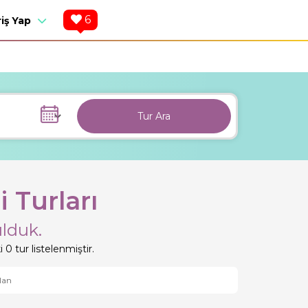
6
riş Yap
Tur Ara
i Turları
lduk.
 0 tur listelenmiştir.
lan