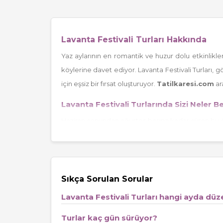
Lavanta Festivali Turları Hakkında
Yaz aylarının en romantik ve huzur dolu etkinlikler
köylerine davet ediyor. Lavanta Festivali Turları,
için eşsiz bir fırsat oluşturuyor.
Tatilkaresi.com
ar
Lavanta Festivali Turlarında Sizi Neler B
Haziran sonundan ağustos başına kadar süren bu öze
lavanta hasadı, mor tarlalar arasında doğa yürüyüşler
deneyimlenebileceği köy kahvaltıları ve fotoğraf çe
Mor tarlalarda profesyonel fotoğraf çekimi
Sıkça Sorulan Sorular
Lavantalı ürünlerin ve doğal kozmetiklerin tadımı
Lavanta Festivali Turları hangi ayda düz
Yöresel köy pazarında alışveriş imkânı
Rehber eşliğinde Isparta ve Burdur’un tarihi güzellikl
Turlar kaç gün sürüyor?