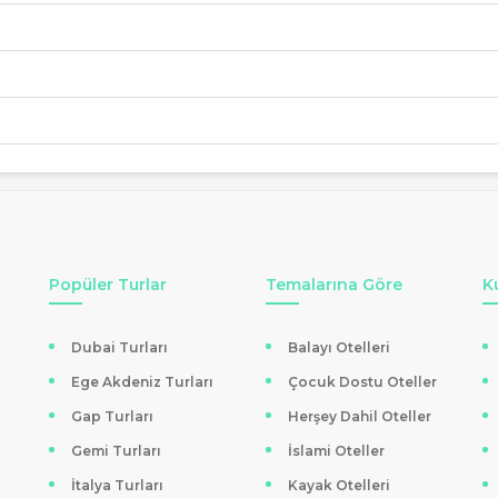
 Etmeli?
ivali Turları
, doğanın en canlı renklerinden biriyle tanışma fırsatı
 bir ortam sağlanıyor. Doğa fotoğrafçıları için de mükemmel bir arka 
a rehber eşliğinde yapılan bilgilendirici geziler, hem eğlenerek hem öğr
Tur Deneyimi
ivali Turları, konforlu ulaşım, özenle seçilmiş konaklama seçenekler
 en popüler rotalardan biri olan Isparta lavanta köyleri, unutulmaz 
taksit imkânı ile havale/EFT gibi esnek ödeme seçenekleri sunuluyor.
Popüler Turlar
Temalarına Göre
K
lecek Diğer Rotalar
lda Gölü ve Eğirdir Gölü gibi büyüleyici bölgeler de tur programına dâh
Dubai Turları
Balayı Otelleri
dına varılıyor. Ayrıca
Akdeniz turları
kategorisindeki diğer rotalarla bi
Ege Akdeniz Turları
Çocuk Dostu Oteller
Gap Turları
Herşey Dahil Oteller
Gemi Turları
İslami Oteller
İtalya Turları
Kayak Otelleri