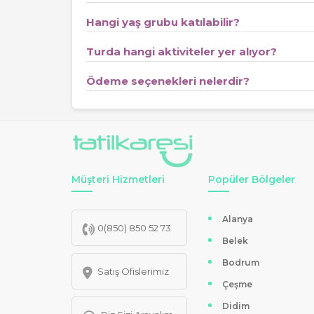
Neden Lavanta Festivali Turlarını Tercih
Hangi yaş grubu katılabilir?
Her yaştan gezgin için uygun olan
Lavanta Fest
Turda hangi aktiviteler yer alıyor?
dinleneceği ve şehir stresinden uzaklaşılacak özel
gerçeğe dönüştürüyor. Ayrıca, tura katılım sırasınd
Ödeme seçenekleri nelerdir?
Tatilkaresi.com ile Güvenli ve Konforlu 
Tatilkaresi.com güvencesiyle sunulan Lavanta Fest
programlarında
yurtiçi kültür turları
arasındaki
üzerinden yapılan rezervasyonlarda kredi kartına 
Müşteri Hizmetleri
Popüler Bölgeler
Lavanta Festivali Turlarında Ziyaret Edi
Lavanta tarlaları dışında Sagalassos Antik Kenti, Sa
Alanya
0(850) 850 52 73
değil, Akdeniz’in tarih ve doğal güzelliklerinin de ta
Belek
Bodrum
Satış Ofislerimiz
Çeşme
Didim